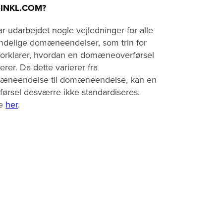
‑INKL.COM?
ar udarbejdet nogle vejledninger for alle
ndelige domæneendelser, som trin for
 forklarer, hvordan en domæneoverførsel
erer. Da dette varierer fra
æneendelse til domæneendelse, kan en
førsel desværre ikke standardiseres.
e
her
.