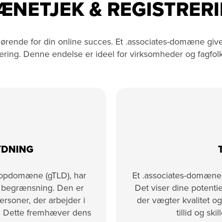
NETJEK & REGISTRERI
ørende for din online succes. Et .associates-domæne give
ring. Denne endelse er ideel for virksomheder og fagfolk,
YDNING
 topdomæne (gTLD), har
Et .associates-domæne u
k begrænsning. Den er
Det viser dine potentie
personer, der arbejder i
der vægter kvalitet o
r. Dette fremhæver dens
tillid og sk