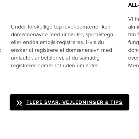
ALL
Vi h
Under forskellige top-level-domæner kan
almi
domænenavne med umlauter, specialtegn
trin
eller endda emojis registreres. Hvis du
fung
d
ønsker at registrere et domænenavn med
dom
umlauter, anbefaler vi, at du samtidig
over
registrerer domænet uden umlauter.
Mer
FLERE SVAR, VEJLEDNINGER & TIPS