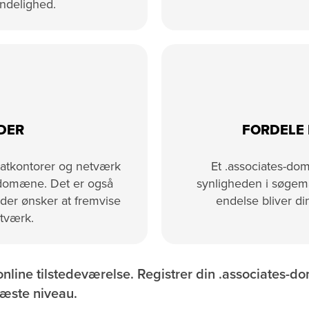
ndelighed.
DER
FORDELE 
katkontorer og netværk
Et .associates-do
s-domæne. Det er også
synligheden i søgem
 der ønsker at fremvise
endelse bliver di
etværk.
online tilstedeværelse. Registrer din .associates-
næste niveau.