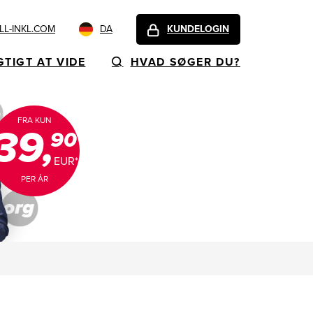
L-INKL.COM
DA
KUNDELOGIN
GTIGT AT VIDE
HVAD SØGER DU?
FRA KUN
39,
90
EUR*
PER ÅR