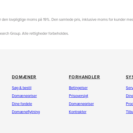
erer den lovpligtige moms på 19%. Den samlede pris, inklusive moms for kunder med
earch Group. Alle rettigheder forbeholdes.
DOMÆNER
FORHANDLER
SY
Søg & bestil
Betingelser
Ser
Domænepriser
Prisoversigt
Dine
Dine fordele
Domænepriser
Pro
Domæneflytning
Kontrakter
Til