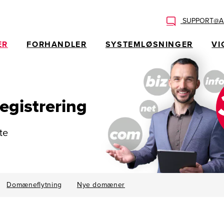
SUPPORT@AL
ER
FORHANDLER
SYSTEMLØSNINGER
VI
egistrering
te
Domæneflytning
Nye domæner