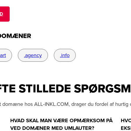
ED
-DOMÆNER
.art
.agency
.info
TE STILLEDE SPØRGS
dit domæne hos ALL‑INKL.COM, drager du fordel af hurtig 
HVAD SKAL MAN VÆRE OPMÆRKSOM PÅ
HVO
VED DOMÆNER MED UMLAUTER?
EKS