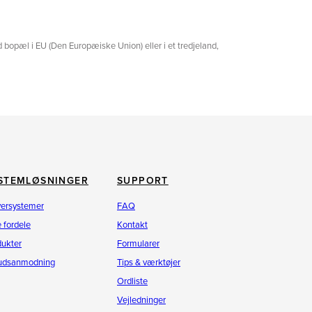
 bopæl i EU (Den Europæiske Union) eller i et tredjeland,
STEMLØSNINGER
SUPPORT
versystemer
FAQ
 fordele
Kontakt
dukter
Formularer
budsanmodning
Tips & værktøjer
Ordliste
Vejledninger