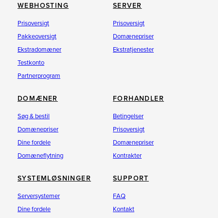
WEBHOSTING
SERVER
Prisoversigt
Prisoversigt
Pakkeoversigt
Domænepriser
Ekstradomæner
Ekstratjenester
Testkonto
Partnerprogram
DOMÆNER
FORHANDLER
Søg & bestil
Betingelser
Domænepriser
Prisoversigt
Dine fordele
Domænepriser
Domæneflytning
Kontrakter
SYSTEMLØSNINGER
SUPPORT
Serversystemer
FAQ
Dine fordele
Kontakt