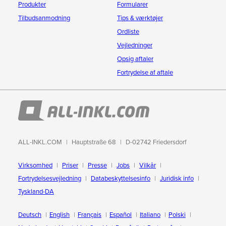
Produkter
Formularer
Tilbudsanmodning
Tips & værktøjer
Ordliste
Vejledninger
Opsig aftaler
Fortrydelse af aftale
ALL-INKL.COM
Hauptstraße 68
D-02742 Friedersdorf
Virksomhed
Priser
Presse
Jobs
Vilkår
Fortrydelsesvejledning
Databeskyttelsesinfo
Juridisk info
Tyskland-DA
Deutsch
English
Français
Español
Italiano
Polski