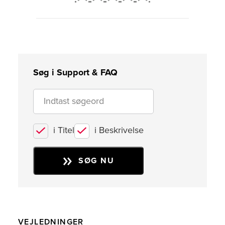
2
3
4
5
Søg i Support & FAQ
i Titel
i Beskrivelse
SØG NU
VEJLEDNINGER