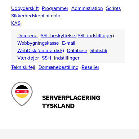
Udbyderskift
Programmer
Administration
Scripts
Sikkerhedskopi af data
KAS
Domæne
SSL-beskyttelse (SSL-indstillinger)
Webbygningskasse
E-mail
WebDisk (online-disk)
Database
Statistik
Værktøjer
SSH
Indstillinger
Teknisk fejl
Domænebestilling
Reseller
SERVERPLACERING
TYSKLAND