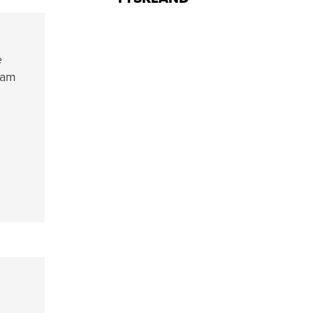
e
 am