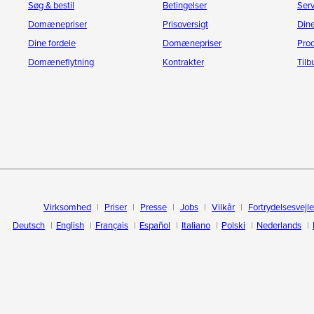
Søg & bestil
Betingelser
Ser
Domænepriser
Prisoversigt
Dine
Dine fordele
Domænepriser
Pro
Domæneflytning
Kontrakter
Til
Virksomhed
Priser
Presse
Jobs
Vilkår
Fortrydelsesvejl
Deutsch
English
Français
Español
Italiano
Polski
Nederlands