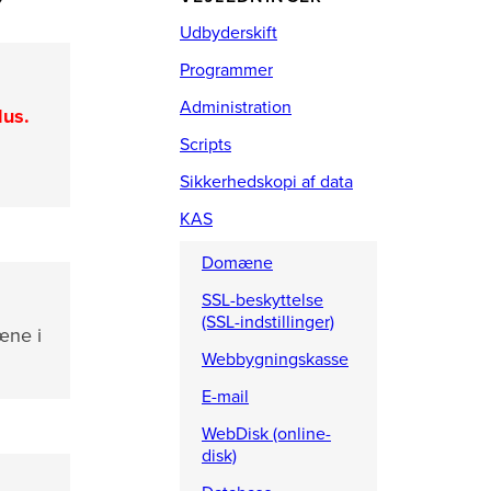
Y
Udbyderskift
Programmer
Administration
lus.
Scripts
Sikkerhedskopi af data
KAS
Domæne
SSL-beskyttelse
(SSL-indstillinger)
æne i
Webbygningskasse
E-mail
WebDisk (online-
disk)