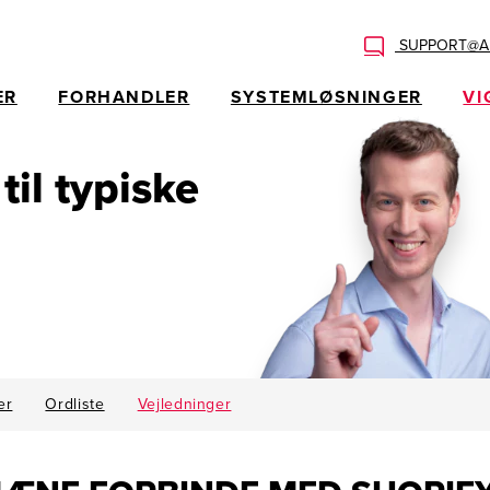
SUPPORT@AL
ER
FORHANDLER
SYSTEMLØSNINGER
VI
 til typiske
er
Ordliste
Vejledninger