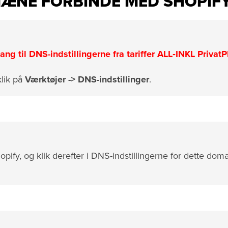
ÆNE FORBINDE MED SHOPIF
g til DNS-indstillingerne fra tariffer ALL‑INKL PrivatP
lik på
Værktøjer ->
DNS-indstillinger
.
ify, og klik derefter i DNS-indstillingerne for dette dom