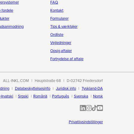
versystemer
FAQ
 fordele
Kontakt
dukter
Formularer
budsanmodning
Tips & værktøjer
Ordliste
Vejledninger
Opsig aftaler
Fortrydelse af aftale
ALL-INKL.COM
Hauptstraße 68
D-02742 Friedersdorf
edning
Databeskyttelsesinfo
Juridisk info
Tyskland-DA
Hrvatski
Srpski
Română
Português
Svenska
Norsk
ALL-INKL.COM | LinkedIn
ALL-INKL.COM • Instagram p
ALL-INKL.COM | TikTok
ALLINKL.COM - YouT
Privatlivsindstillinger