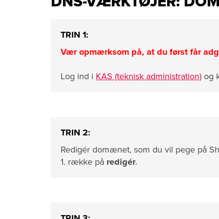
DNS-VÆRKTØJER: DOM
TRIN 1:
Vær opmærksom på, at du først får adgan
Log ind i
KAS (teknisk administration)
og k
TRIN 2:
Redigér domænet, som du vil pege på Shop
1. række på
redigér
.
TRIN 3: