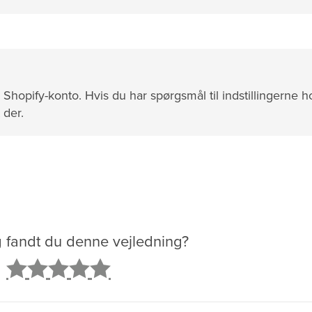
hopify-konto. Hvis du har spørgsmål til indstillingerne h
 der.
g fandt du denne vejledning?
2
3
4
5