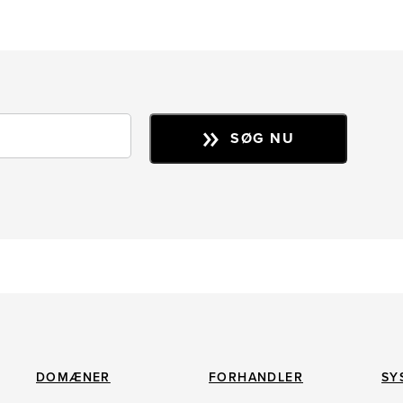
SØG NU
DOMÆNER
FORHANDLER
SY