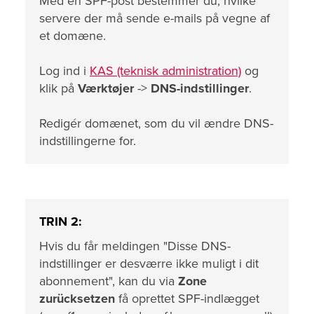
Med en SPF-post bestemmer du, hvilke
servere der må sende e-mails på vegne af
et domæne.
Log ind i
KAS (teknisk administration)
og
klik på
Værktøjer
->
DNS-indstillinger
.
Redigér domænet, som du vil ændre DNS-
indstillingerne for.
TRIN 2:
Hvis du får meldingen "Disse DNS-
indstillinger er desværre ikke muligt i dit
abonnement", kan du via
Zone
zurücksetzen
få oprettet SPF-indlægget