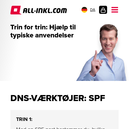
DA
KUNDELOGIN
Trin for trin: Hjælp til
typiske anvendelser
DNS-VÆRKTØJER: SPF
TRIN 1: