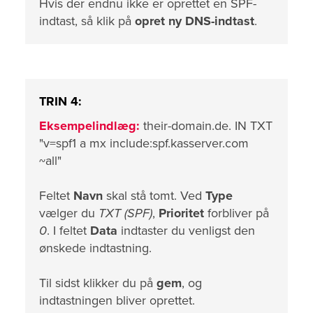
Hvis der endnu ikke er oprettet en SPF-
indtast, så klik på
opret ny DNS-indtast
.
TRIN 4:
Eksempelindlæg:
their-domain.de. IN TXT
"v=spf1 a mx include:spf.kasserver.com
~all"
Feltet
Navn
skal stå tomt. Ved
Type
vælger du
TXT (SPF)
,
Prioritet
forbliver på
0
. I feltet
Data
indtaster du venligst den
ønskede indtastning.
Til sidst klikker du på
gem
, og
indtastningen bliver oprettet.