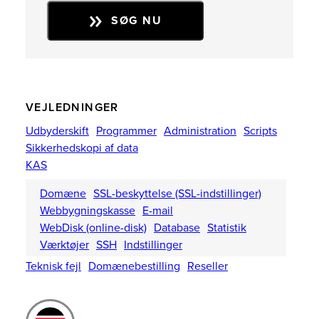
SØG NU
VEJLEDNINGER
Udbyderskift
Programmer
Administration
Scripts
Sikkerhedskopi af data
KAS
Domæne
SSL-beskyttelse (SSL-indstillinger)
Webbygningskasse
E-mail
WebDisk (online-disk)
Database
Statistik
Værktøjer
SSH
Indstillinger
Teknisk fejl
Domænebestilling
Reseller