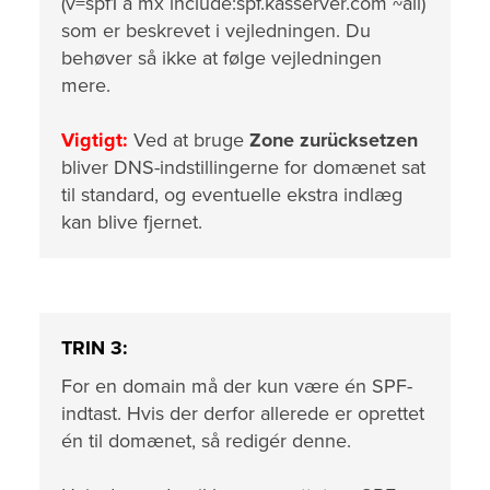
(v=spf1 a mx include:spf.kasserver.com ~all)
som er beskrevet i vejledningen. Du
behøver så ikke at følge vejledningen
mere.
Vigtigt:
Ved at bruge
Zone zurücksetzen
bliver DNS-indstillingerne for domænet sat
til standard, og eventuelle ekstra indlæg
kan blive fjernet.
TRIN 3:
For en domain må der kun være én SPF-
indtast. Hvis der derfor allerede er oprettet
én til domænet, så redigér denne.