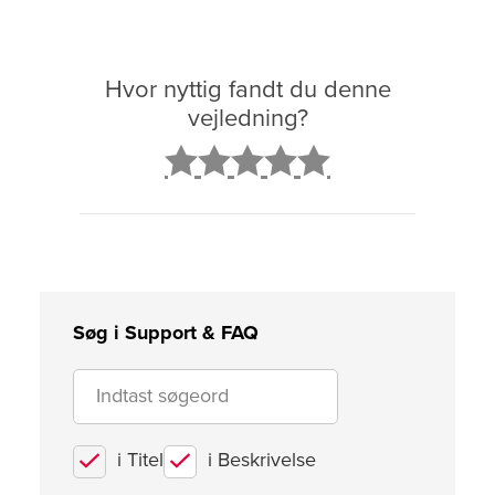
Hvor nyttig fandt du denne
vejledning?
2
3
4
5
Søg i Support & FAQ
i Titel
i Beskrivelse