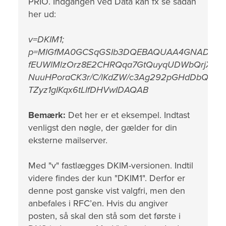
PRIO. Indgangen ved Data kan fx se sådan
her ud:
v=DKIM1;
p=MIGfMA0GCSqGSIb3DQEBAQUAA4GNADCBiQK
fEUWlMlzOrz8E2CHRQqa7GtQuyqUDWbQrjXrz2
NuuHPoraCK3r/C/lKdZW/c3Ag292pGHdDbQvHIAc
TZyz1gIKqx6tLIfDHVwIDAQAB
Bemærk:
Det her er et eksempel. Indtast
venligst den nøgle, der gælder for din
eksterne mailserver.
Med "v" fastlægges DKIM-versionen. Indtil
videre findes der kun "DKIM1". Derfor er
denne post ganske vist valgfri, men den
anbefales i RFC’en. Hvis du angiver
posten, så skal den stå som det første i