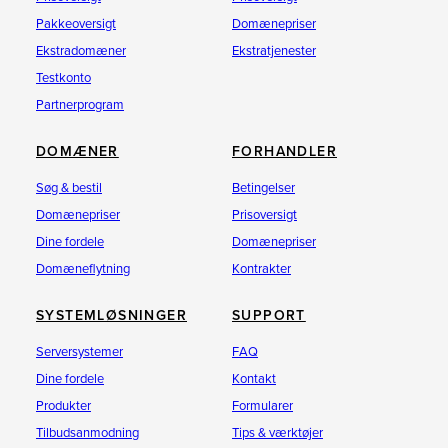
Pakkeoversigt
Domænepriser
Ekstradomæner
Ekstratjenester
Testkonto
Partnerprogram
DOMÆNER
FORHANDLER
Søg & bestil
Betingelser
Domænepriser
Prisoversigt
Dine fordele
Domænepriser
Domæneflytning
Kontrakter
SYSTEMLØSNINGER
SUPPORT
Serversystemer
FAQ
Dine fordele
Kontakt
Produkter
Formularer
Tilbudsanmodning
Tips & værktøjer