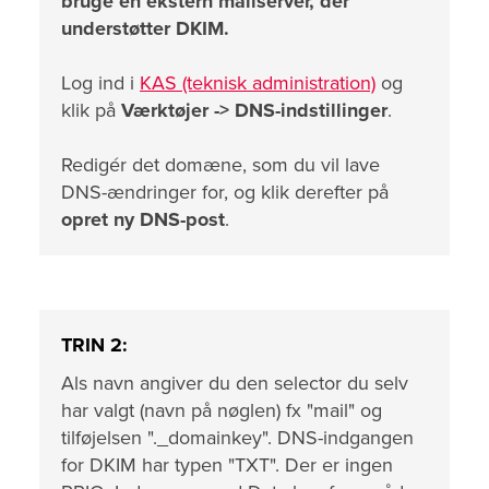
bruge en ekstern mailserver, der
understøtter DKIM.
Log ind i
KAS (teknisk administration)
og
klik på
Værktøjer ->
DNS-indstillinger
.
Redigér det domæne, som du vil lave
DNS-ændringer for, og klik derefter på
opret ny DNS-post
.
TRIN 2:
Als
navn angiver du den selector du selv
har valgt (navn på nøglen) fx "mail" og
tilføjelsen "._domainkey". DNS-indgangen
for DKIM har typen "TXT". Der er ingen