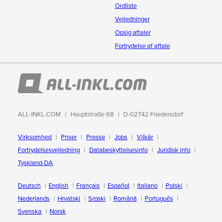
Ordliste
Vejledninger
Opsig aftaler
Fortrydelse af aftale
ALL-INKL.COM
Hauptstraße 68
D-02742 Friedersdorf
Virksomhed
Priser
Presse
Jobs
Vilkår
Fortrydelsesvejledning
Databeskyttelsesinfo
Juridisk info
Tyskland-DA
Deutsch
English
Français
Español
Italiano
Polski
Nederlands
Hrvatski
Srpski
Română
Português
Svenska
Norsk