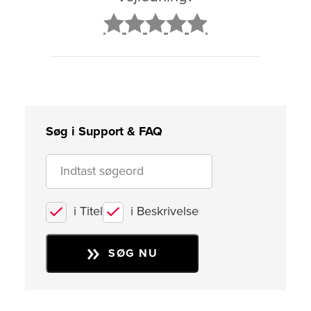
2
3
4
5
Søg i Support & FAQ
i Titel
i Beskrivelse
SØG NU