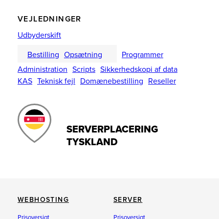
VEJLEDNINGER
Udbyderskift
Bestilling
Opsætning
Programmer
Administration
Scripts
Sikkerhedskopi af data
KAS
Teknisk fejl
Domænebestilling
Reseller
SERVERPLACERING
TYSKLAND
WEBHOSTING
SERVER
Prisoversigt
Prisoversigt