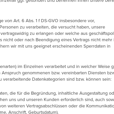
inzelfall ggf. gesondert und benennen Ihnen unsere bere
ge von Art. 6 Abs. 1 f DS-GVO insbesondere vor,
ersonen zu verarbeiten, die versucht haben, unsere
 vertragswidrig zu erlangen oder welche aus geschäftspol
s nicht oder nach Beendigung eines Vertrags nicht mehr 
ern wir mit uns geeignet erscheinenden Sperrdaten in
arten) im Einzelnen verarbeitet und in welcher Weise g
 in Anspruch genommenen bzw. vereinbarten Diensten bzw
Zu verarbeitende Datenkategorien sind bzw. können sein:
n, die für die Begründung, inhaltliche Ausgestaltung od
hen uns und unseren Kunden erforderlich sind, auch sowe
von weiteren Vertragsabschlüssen oder die Kommunikatio
ame, Anschrift, Geburtsdatum).