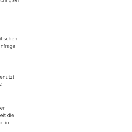
chtigten
itischen
infrage
enutzt
.
er
it die
n in