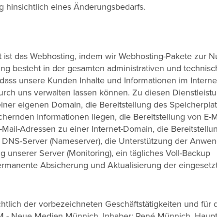
 hinsichtlich eines Änderungsbedarfs.
it ist das Webhosting, indem wir Webhosting-Pakete zur 
ng besteht in der gesamten administrativen und technis
 dass unsere Kunden Inhalte und Informationen im Interne
durch uns verwalten lassen können. Zu diesen Dienstleist
iner eigenen Domain, die Bereitstellung des Speicherpla
chernden Informationen liegen, die Bereitstellung von E-M
-Mail-Adressen zu einer Internet-Domain, die Bereitstellu
n DNS-Server (Nameserver), die Unterstützung der Anwen
 unserer Server (Monitoring), ein tägliches Voll-Backup
permanente Absicherung und Aktualisierung der eingesetz
chtlich der vorbezeichneten Geschäftstätigkeiten und für 
M - Neue Medien Münnich, Inhaber: René Münnich, Haupt