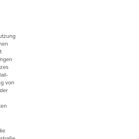
Nutzung
chen
t
ungen
tzes
ail-
ng von
der
ten
die
straße