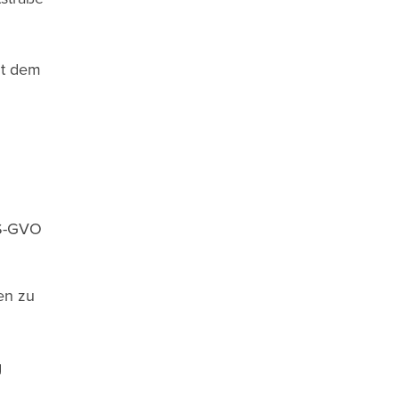
it dem
DS-GVO
en zu
g