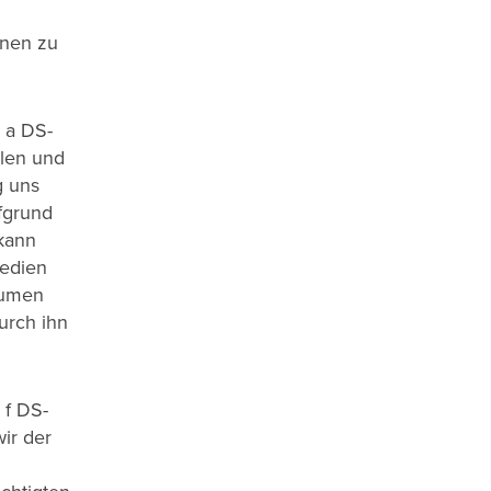
onen zu
 a DS-
olen und
g uns
fgrund
 kann
Medien
äumen
urch ihn
 f DS-
ir der