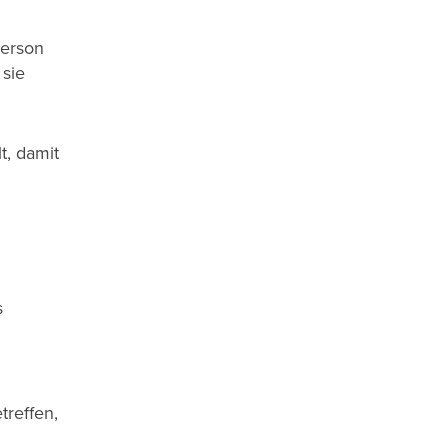
Person
sie
t, damit
s
reffen,
.