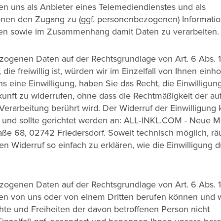
hten uns als Anbieter eines Telemediendienstes und als
ionen den Zugang zu (ggf. personenbezogenen) Informati
hen sowie im Zusammenhang damit Daten zu verarbeiten.
ezogenen Daten auf der Rechtsgrundlage von Art. 6 Abs. 1
 die freiwillig ist, würden wir im Einzelfall von Ihnen einh
s eine Einwilligung, haben Sie das Recht, die Einwilligun
kunft zu widerrufen, ohne dass die Rechtmäßigkeit der au
 Verarbeitung berührt wird. Der Widerruf der Einwilligung
en und sollte gerichtet werden an: ALL‑INKL.COM - Neue 
aße 68, 02742 Friedersdorf. Soweit technisch möglich, r
en Widerruf so einfach zu erklären, wie die Einwilligung d
ezogenen Daten auf der Rechtsgrundlage von Art. 6 Abs. 1
sen von uns oder von einem Dritten berufen können und w
hte und Freiheiten der davon betroffenen Person nicht