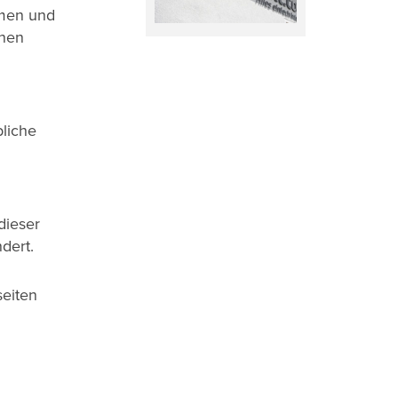
hmen und
enen
bliche
dieser
dert.
eiten