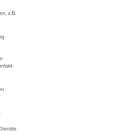
n, z.B.
ng
en
ntakt-
en
.
Dienste