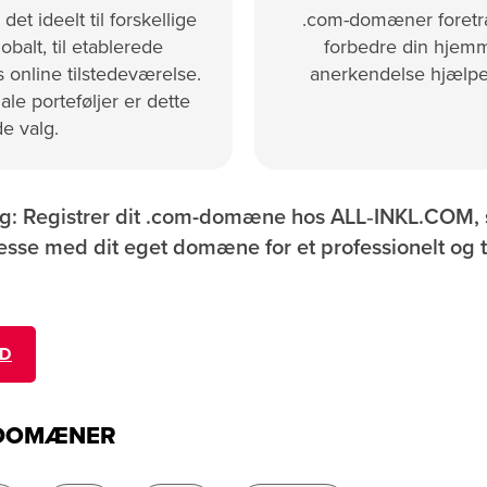
t ideelt til forskellige
.com-domæner foretræk
obalt, til etablerede
forbedre din hjemm
 online tilstedeværelse.
anerkendelse hjælper
ale porteføljer er dette
e valg.
ag: Registrer dit .com-domæne hos ALL‑INKL.COM, 
resse med dit eget domæne for et professionelt og 
ED
-DOMÆNER