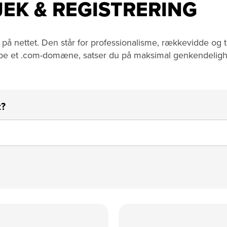
EK & REGISTRERING
ettet. Den står for professionalisme, rækkevidde og tillid
 købe et .com-domæne, satser du på maksimal genkendeli
t?