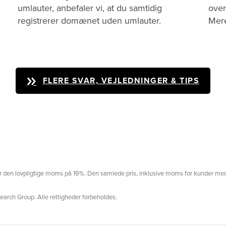
umlauter, anbefaler vi, at du samtidig
over
registrerer domænet uden umlauter.
Mer
FLERE SVAR, VEJLEDNINGER & TIPS
erer den lovpligtige moms på 19%. Den samlede pris, inklusive moms for kunder med
earch Group. Alle rettigheder forbeholdes.