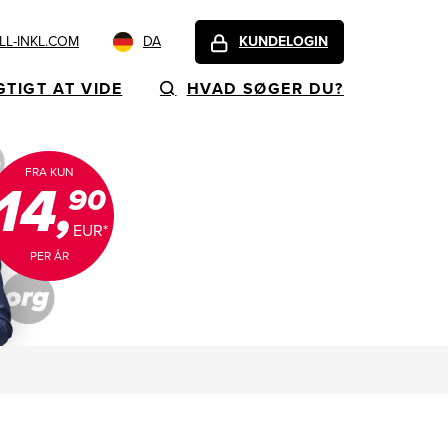
L-INKL.COM
DA
KUNDELOGIN
GTIGT AT VIDE
HVAD SØGER DU?
FRA KUN
14,
90
EUR*
PER ÅR