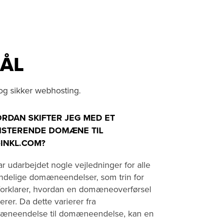
MÅL
og sikker webhosting.
RDAN SKIFTER JEG MED ET
ISTERENDE DOMÆNE TIL
‑INKL.COM?
ar udarbejdet nogle vejledninger for alle
ndelige domæneendelser, som trin for
 forklarer, hvordan en domæneoverførsel
erer. Da dette varierer fra
æneendelse til domæneendelse, kan en