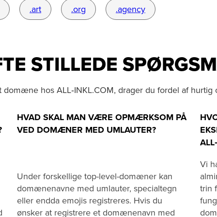
.art
.org
.agency
TE STILLEDE SPØRGS
dit domæne hos ALL‑INKL.COM, drager du fordel af hurtig 
HVAD SKAL MAN VÆRE OPMÆRKSOM PÅ
HVO
?
VED DOMÆNER MED UMLAUTER?
EKS
ALL
Vi h
Under forskellige top-level-domæner kan
almi
domænenavne med umlauter, specialtegn
trin
eller endda emojis registreres. Hvis du
fung
d
ønsker at registrere et domænenavn med
dom