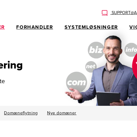
SUPPORT@AL
ER
FORHANDLER
SYSTEMLØSNINGER
VI
ering
te
Domæneflytning
Nye domæner