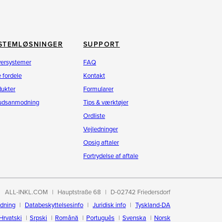
STEMLØSNINGER
SUPPORT
versystemer
FAQ
 fordele
Kontakt
dukter
Formularer
budsanmodning
Tips & værktøjer
Ordliste
Vejledninger
Opsig aftaler
Fortrydelse af aftale
ALL-INKL.COM
Hauptstraße 68
D-02742 Friedersdorf
edning
Databeskyttelsesinfo
Juridisk info
Tyskland-DA
Hrvatski
Srpski
Română
Português
Svenska
Norsk