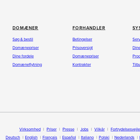
DOMÆNER
FORHANDLER
SY
Søg & bestil
Betingelser
Ser
Domænepriser
Prisoversigt
Dine
Dine fordele
Domænepriser
Pro
Domæneflytning
Kontrakter
Til
Virksomhed
Priser
Presse
Jobs
Vilkår
Fortrydelsesvejl
Deutsch
English
Français
Español
Italiano
Polski
Nederlands