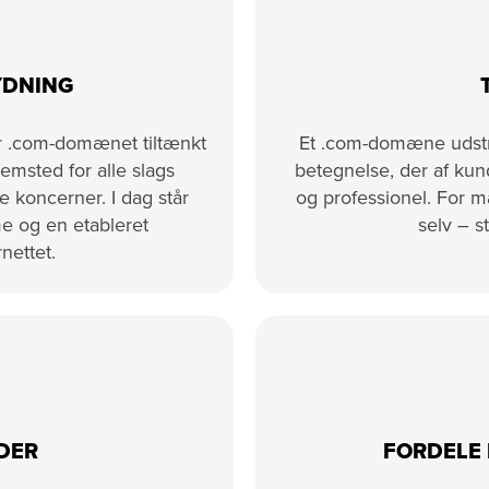
YDNING
ar .com-domænet tiltænkt
Et .com-domæne udstrål
emsted for alle slags
betegnelse, der af kun
le koncerner. I dag står
og professionel. For 
e og en etableret
selv – st
nettet.
DER
FORDELE 