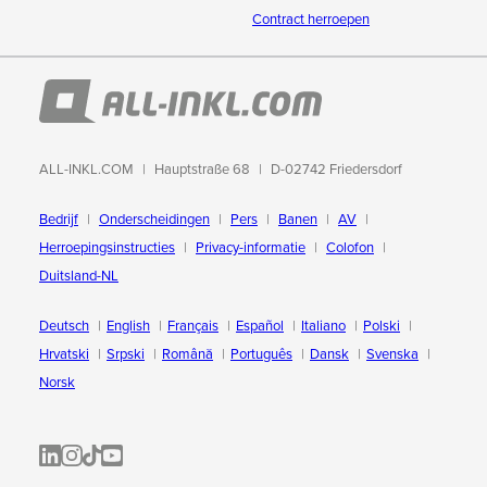
Contract herroepen
ALL-INKL.COM
Hauptstraße 68
D-02742 Friedersdorf
Bedrijf
Onderscheidingen
Pers
Banen
AV
Herroepingsinstructies
Privacy-informatie
Colofon
Duitsland-NL
Deutsch
English
Français
Español
Italiano
Polski
Hrvatski
Srpski
Română
Português
Dansk
Svenska
Norsk
ALL-INKL.COM | LinkedIn
ALL-INKL.COM • Instagram photos and videos
ALL-INKL.COM | TikTok
ALLINKL.COM - YouTube