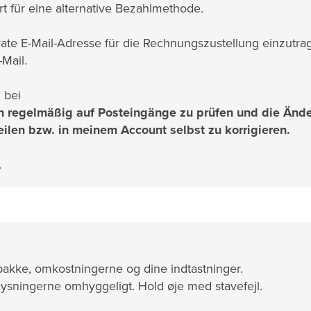
t für eine alternative Bezahlmethode.
ate E-Mail-Adresse für die Rechnungszustellung einzutra
Mail.
 bei
ach regelmäßig auf Posteingänge zu prüfen und die Änd
eilen bzw. in meinem Account selbst zu korrigieren.
.
n pakke, omkostningerne og dine indtastninger.
lysningerne omhyggeligt. Hold øje med stavefejl.