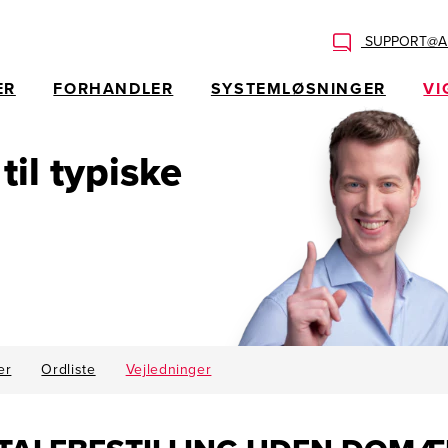
SUPPORT@AL
ER
FORHANDLER
SYSTEMLØSNINGER
VI
 til typiske
er
Ordliste
Vejledninger