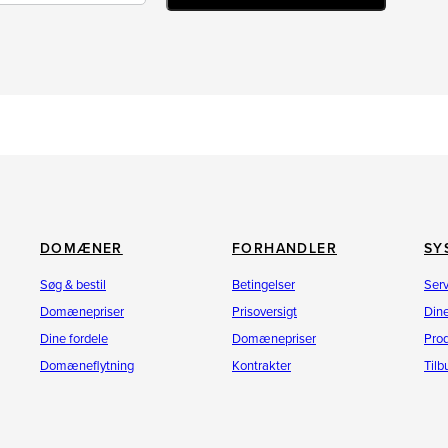
DOMÆNER
FORHANDLER
SY
Søg & bestil
Betingelser
Ser
Domænepriser
Prisoversigt
Dine
Dine fordele
Domænepriser
Pro
Domæneflytning
Kontrakter
Til