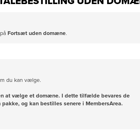
FTALEBESTILLING UDEN DOM
t på
Fortsæt uden domæne
.
om du kan vælge.
en at vælge et domæne. I dette tilfælde bevares de
in pakke, og kan bestilles senere i MembersArea.