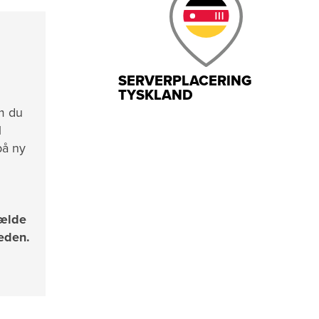
SERVERPLACERING
TYSKLAND
om du
l
på ny
fælde
heden.