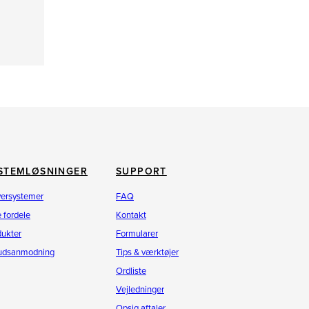
STEMLØSNINGER
SUPPORT
versystemer
FAQ
 fordele
Kontakt
dukter
Formularer
budsanmodning
Tips & værktøjer
Ordliste
Vejledninger
Opsig aftaler