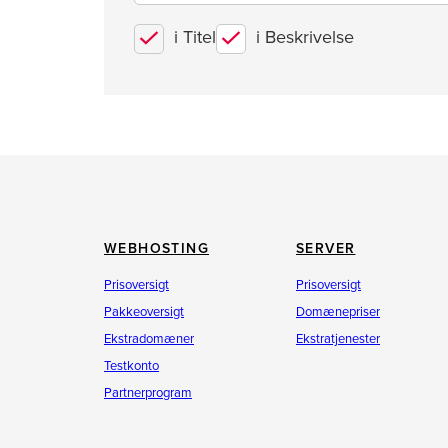
i Titel
i Beskrivelse
WEBHOSTING
SERVER
Prisoversigt
Prisoversigt
Pakkeoversigt
Domænepriser
Ekstradomæner
Ekstratjenester
Testkonto
Partnerprogram