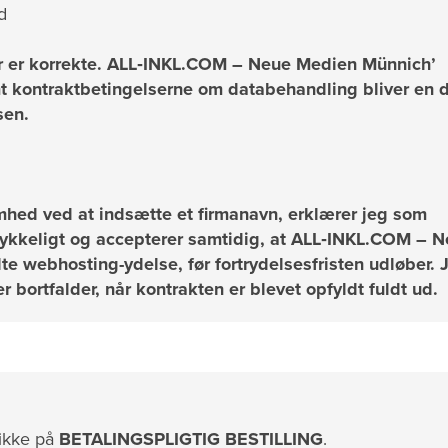
d
or er korrekte. ALL‑INKL.COM – Neue Medien Münnich’
t kontraktbetingelserne om databehandling bliver en d
sen.
omhed ved at indsætte et firmanavn, erklærer jeg som
dtrykkeligt og accepterer samtidig, at ALL‑INKL.COM – 
 webhosting-ydelse, før fortrydelsesfristen udløber. 
r bortfalder, når kontrakten er blevet opfyldt fuldt ud.
likke på
BETALINGSPLIGTIG BESTILLING
.