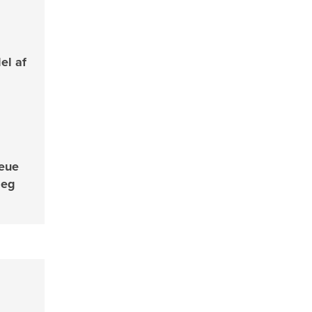
el af
Neue
Jeg