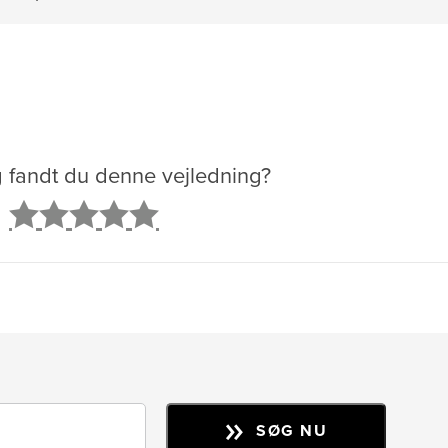
g fandt du denne vejledning?
2
3
4
5
SØG NU