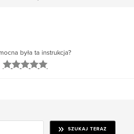
ocna była ta instrukcja?
2
3
4
5
SZUKAJ TERAZ