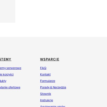
STEMY
WSPARCIE
temy serwerowe
FAQ
e korzyści
Kontakt
dukty
Formularze
ytanie ofertowe
Porady & Narzędzia
Słownik
Instrukcje
Anulowanie umów