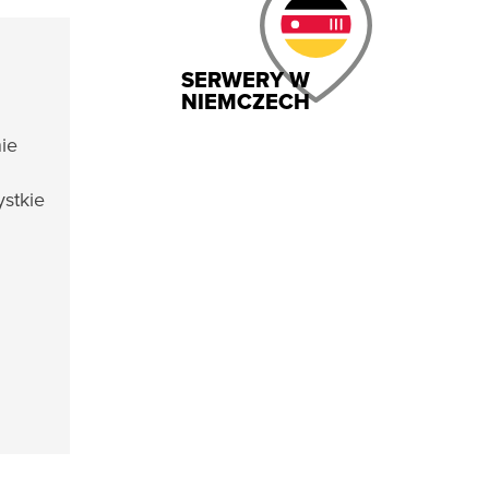
SERWERY W
NIEMCZECH
ie
stkie