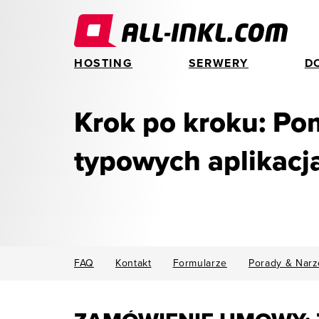
HOSTING
SERWERY
D
Krok po kroku: Po
typowych aplikacj
FAQ
Kontakt
Formularze
Porady & Narz