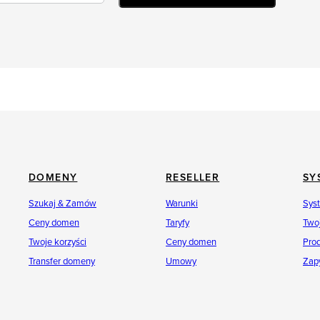
DOMENY
RESELLER
SY
Szukaj & Zamów
Warunki
Sys
Ceny domen
Taryfy
Twoj
Twoje korzyści
Ceny domen
Pro
Transfer domeny
Umowy
Zap