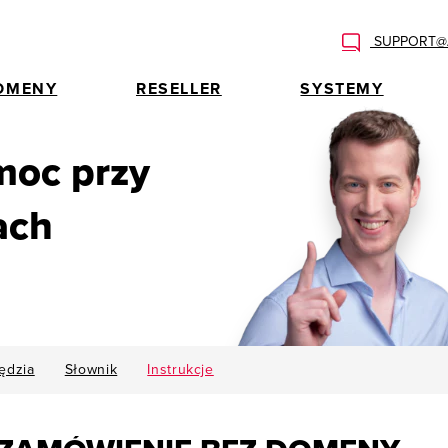
SUPPORT@A
OMENY
RESELLER
SYSTEMY
moc przy
ach
ędzia
Słownik
Instrukcje