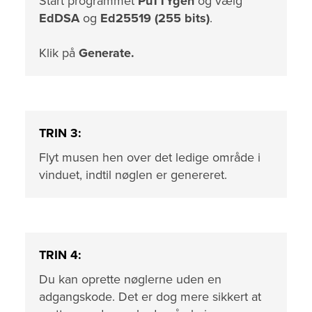
Start programmet
PuTTYgen
og vælg
EdDSA
og
Ed25519 (255 bits)
.
Klik på
Generate.
TRIN 3:
Flyt musen hen over det ledige område i
vinduet, indtil nøglen er genereret.
TRIN 4:
Du kan oprette nøglerne uden en
adgangskode. Det er dog mere sikkert at