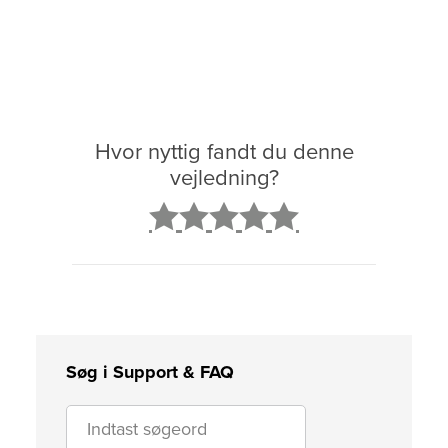
Hvor nyttig fandt du denne
vejledning?
2
3
4
5
Søg i Support & FAQ