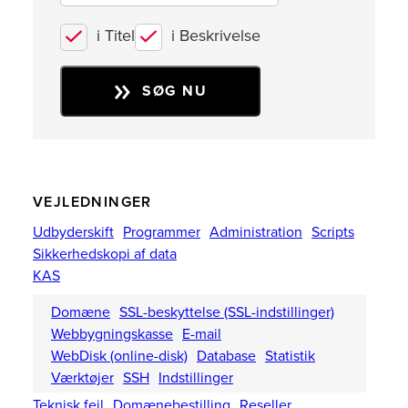
i Titel
i Beskrivelse
SØG NU
VEJLEDNINGER
Udbyderskift
Programmer
Administration
Scripts
Sikkerhedskopi af data
KAS
Domæne
SSL-beskyttelse (SSL-indstillinger)
Webbygningskasse
E-mail
WebDisk (online-disk)
Database
Statistik
Værktøjer
SSH
Indstillinger
Teknisk fejl
Domænebestilling
Reseller