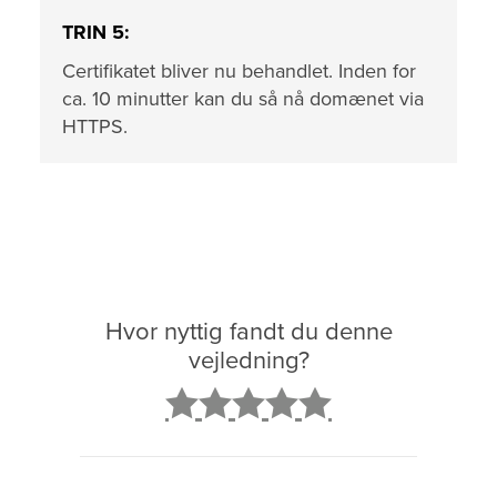
TRIN 5:
Certifikatet bliver nu behandlet. Inden for
ca. 10 minutter kan du så nå domænet via
HTTPS.
Hvor nyttig fandt du denne
vejledning?
2
3
4
5