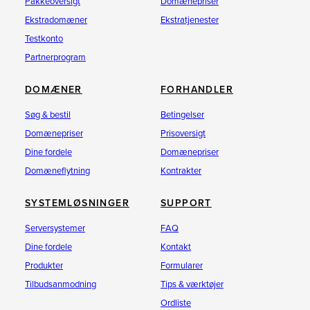
Pakkeoversigt
Domænepriser
Ekstradomæner
Ekstratjenester
Testkonto
Partnerprogram
DOMÆNER
FORHANDLER
Søg & bestil
Betingelser
Domænepriser
Prisoversigt
Dine fordele
Domænepriser
Domæneflytning
Kontrakter
SYSTEMLØSNINGER
SUPPORT
Serversystemer
FAQ
Dine fordele
Kontakt
Produkter
Formularer
Tilbudsanmodning
Tips & værktøjer
Ordliste