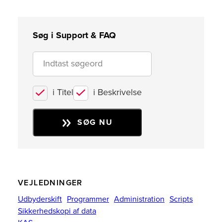
Søg i Support & FAQ
i Titel
i Beskrivelse
SØG NU
VEJLEDNINGER
Udbyderskift
Programmer
Administration
Scripts
Sikkerhedskopi af data