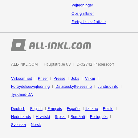
Vejledninger
Opsig aftaler
Fortrydelse af aftale
ALL-INKL.COM
Hauptstraße 68
D-02742 Friedersdorf
Virksomhed
Priser
Presse
Jobs
Vilkår
Fortrydelsesvejledning
Databeskyttelsesinfo
Juridisk info
Tyskland-DA
Deutsch
English
Français
Español
Italiano
Polski
Nederlands
Hrvatski
Srpski
Română
Português
Svenska
Norsk