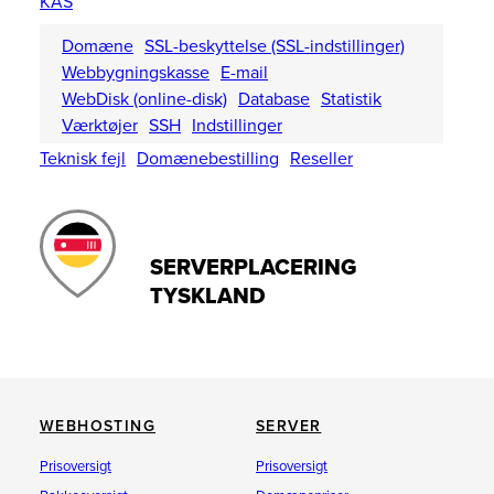
KAS
Domæne
SSL-beskyttelse (SSL-indstillinger)
Webbygningskasse
E-mail
WebDisk (online-disk)
Database
Statistik
Værktøjer
SSH
Indstillinger
Teknisk fejl
Domænebestilling
Reseller
SERVERPLACERING
TYSKLAND
WEBHOSTING
SERVER
Prisoversigt
Prisoversigt