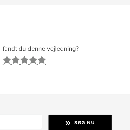
g fandt du denne vejledning?
2
3
4
5
SØG NU