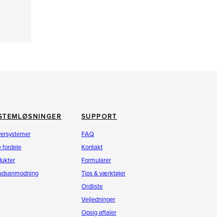
STEMLØSNINGER
SUPPORT
versystemer
FAQ
 fordele
Kontakt
dukter
Formularer
budsanmodning
Tips & værktøjer
Ordliste
Vejledninger
Opsig aftaler