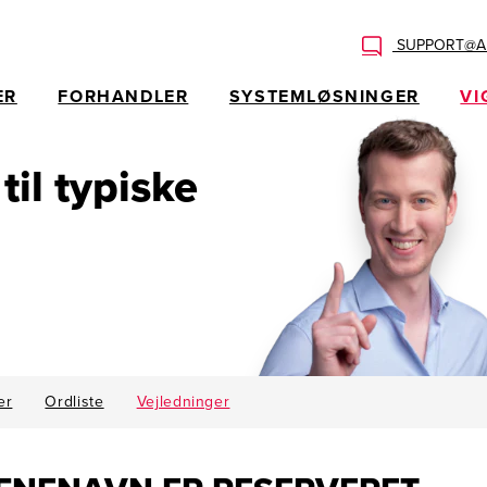
SUPPORT@AL
ER
FORHANDLER
SYSTEMLØSNINGER
VI
 til typiske
er
Ordliste
Vejledninger