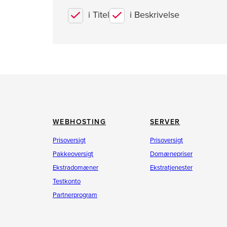
i Titel
i Beskrivelse
WEBHOSTING
SERVER
Prisoversigt
Prisoversigt
Pakkeoversigt
Domænepriser
Ekstradomæner
Ekstratjenester
Testkonto
Partnerprogram