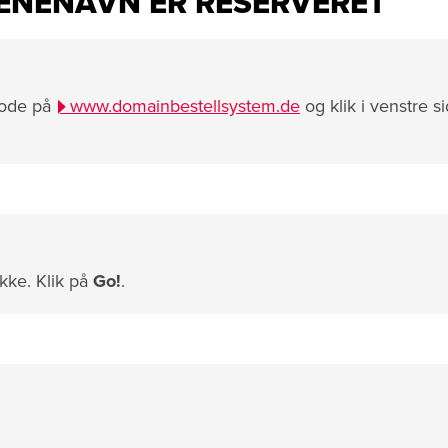
ÆNENAVN ER RESERVERET
kode på
www.domainbestellsystem.de
og klik i venstre s
kke. Klik på
Go!
.