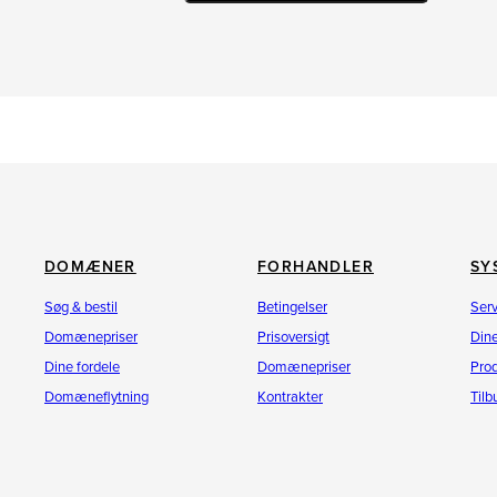
DOMÆNER
FORHANDLER
SY
Søg & bestil
Betingelser
Ser
Domænepriser
Prisoversigt
Dine
Dine fordele
Domænepriser
Pro
Domæneflytning
Kontrakter
Til