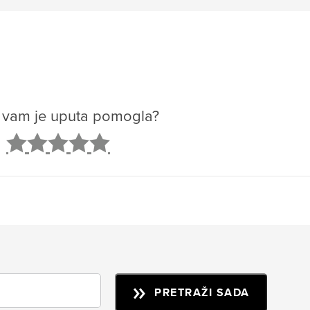
o vam je uputa pomogla?
2
3
4
5
PRETRAŽI SADA