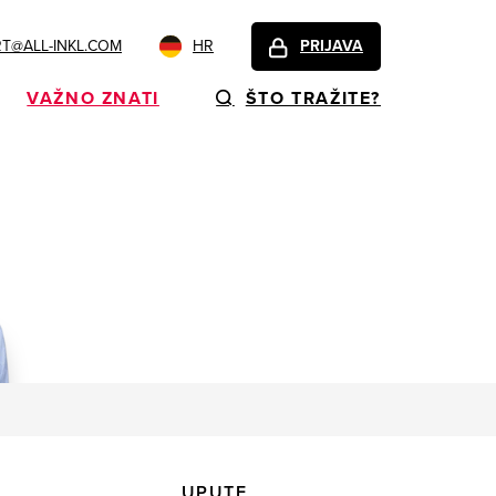
T@ALL-INKL.COM
HR
PRIJAVA
VAŽNO ZNATI
ŠTO TRAŽITE?
UPUTE