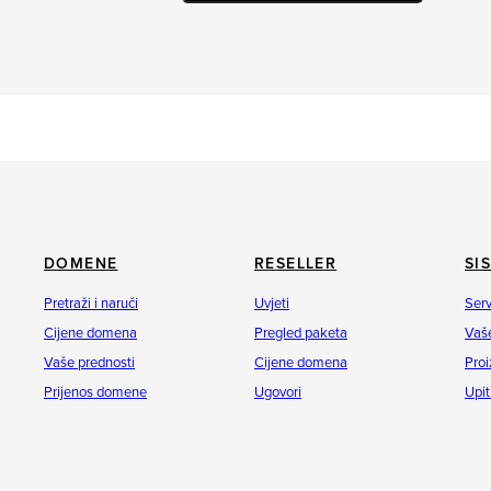
DOMENE
RESELLER
SI
Pretraži i naruči
Uvjeti
Serv
Cijene domena
Pregled paketa
Vaše
Vaše prednosti
Cijene domena
Proi
Prijenos domene
Ugovori
Upit