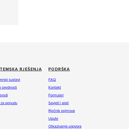
STEMSKA RJEŠENJA
PODRŠKA
erski sustavi
FAQ
 prednosti
Kontakt
zvodi
Formulari
 za ponudu
Savjeti i alati
Rječnik pojmova
Upute
Otkazivanje ugovora