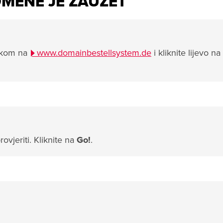
OMENE JE ZAUZET
inkom na
www.domainbestellsystem.de
i kliknite lijevo na
vjeriti. Kliknite na
Go!
.