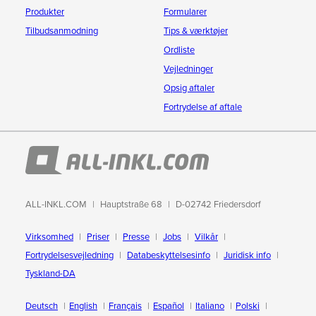
Produkter
Formularer
Tilbudsanmodning
Tips & værktøjer
Ordliste
Vejledninger
Opsig aftaler
Fortrydelse af aftale
ALL-INKL.COM
Hauptstraße 68
D-02742 Friedersdorf
Virksomhed
Priser
Presse
Jobs
Vilkår
Fortrydelsesvejledning
Databeskyttelsesinfo
Juridisk info
Tyskland-DA
Deutsch
English
Français
Español
Italiano
Polski