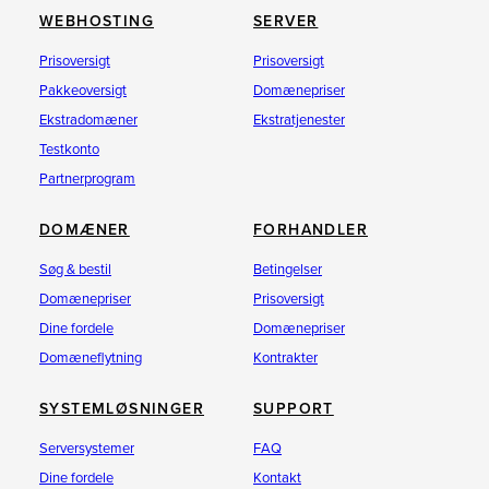
WEBHOSTING
SERVER
Prisoversigt
Prisoversigt
Pakkeoversigt
Domænepriser
Ekstradomæner
Ekstratjenester
Testkonto
Partnerprogram
DOMÆNER
FORHANDLER
Søg & bestil
Betingelser
Domænepriser
Prisoversigt
Dine fordele
Domænepriser
Domæneflytning
Kontrakter
SYSTEMLØSNINGER
SUPPORT
Serversystemer
FAQ
Dine fordele
Kontakt