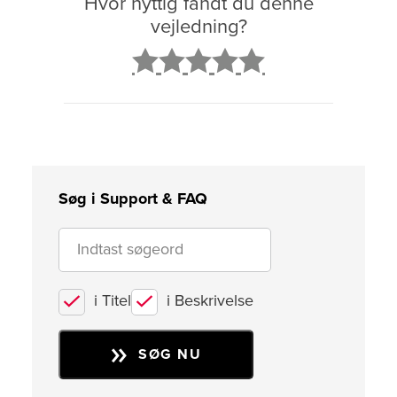
Hvor nyttig fandt du denne
vejledning?
2
3
4
5
Søg i Support & FAQ
i Titel
i Beskrivelse
SØG NU