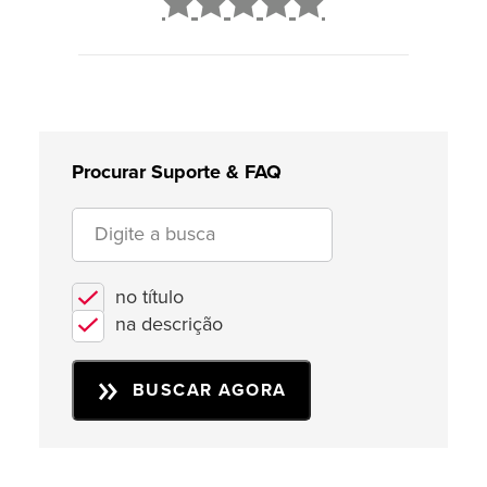
2
3
4
5
Procurar Suporte & FAQ
no título
na descrição
BUSCAR AGORA