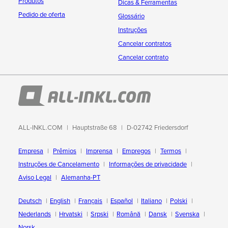
Produtos
Dicas & Ferramentas
Pedido de oferta
Glossário
Instruções
Cancelar contratos
Cancelar contrato
ALL-INKL.COM
Hauptstraße 68
D-02742 Friedersdorf
Empresa
Prêmios
Imprensa
Empregos
Termos
Instruções de Cancelamento
Informações de privacidade
Aviso Legal
Alemanha-PT
Deutsch
English
Français
Español
Italiano
Polski
Nederlands
Hrvatski
Srpski
Română
Dansk
Svenska
Norsk