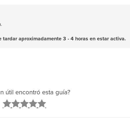
.
tardar aproximadamente 3 - 4 horas en estar activa.
n útil encontró esta guía?
2
3
4
5