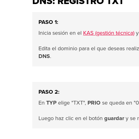
DNS: REGISTRO TXT
PASO 1:
Inicia sesión en el
KAS (gestión técnica)
y
Edita el dominio para el que deseas real
DNS
.
PASO 2:
En
TYP
elige "TXT",
PRIO
se queda en "0
Luego haz clic en el botón
guardar
y se r