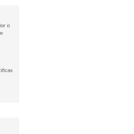
dor o
de
ificas