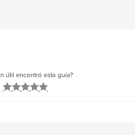
n útil encontró esta guía?
2
3
4
5