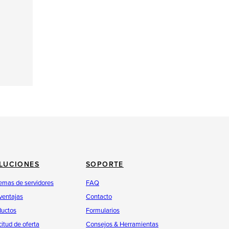
LUCIONES
SOPORTE
emas de servidores
FAQ
ventajas
Contacto
ductos
Formularios
citud de oferta
Consejos & Herramientas