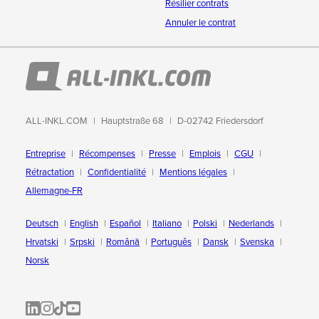
Résilier contrats
Annuler le contrat
ALL-INKL.COM
Hauptstraße 68
D-02742 Friedersdorf
Entreprise
Récompenses
Presse
Emplois
CGU
Rétractation
Confidentialité
Mentions légales
Allemagne-FR
Deutsch
English
Español
Italiano
Polski
Nederlands
Hrvatski
Srpski
Română
Português
Dansk
Svenska
Norsk
ALL-INKL.COM | LinkedIn
ALL-INKL.COM • Instagram photos and videos
ALL-INKL.COM | TikTok
ALLINKL.COM - YouTube