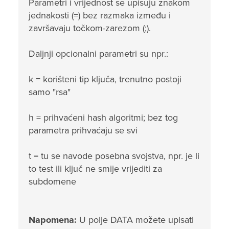
Parametri i vrijednost se upisuju znakom
jednakosti (=) bez razmaka između i
završavaju točkom-zarezom (;).
Daljnji opcionalni parametri su npr.:
k = korišteni tip ključa, trenutno postoji
samo "rsa"
h = prihvaćeni hash algoritmi; bez tog
parametra prihvaćaju se svi
t = tu se navode posebna svojstva, npr. je li
to test ili ključ ne smije vrijediti za
subdomene
Napomena:
U polje DATA možete upisati