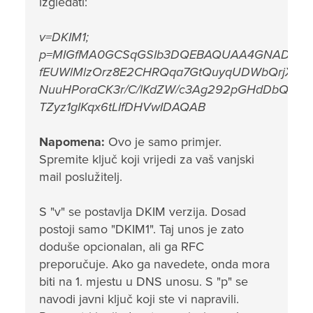
izgledati:
v=DKIM1;
p=MIGfMA0GCSqGSIb3DQEBAQUAA4GNADCBiQK
fEUWlMlzOrz8E2CHRQqa7GtQuyqUDWbQrjXrz2
NuuHPoraCK3r/C/lKdZW/c3Ag292pGHdDbQvHIAc
TZyz1gIKqx6tLIfDHVwIDAQAB
Napomena:
Ovo je samo primjer.
Spremite ključ koji vrijedi za vaš vanjski
mail poslužitelj.
S "v" se postavlja DKIM verzija. Dosad
postoji samo "DKIM1". Taj unos je zato
doduše opcionalan, ali ga RFC
preporučuje. Ako ga navedete, onda mora
biti na 1. mjestu u DNS unosu. S "p" se
navodi javni ključ koji ste vi napravili.