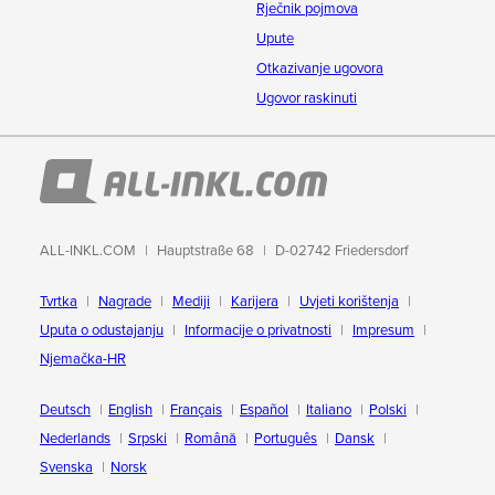
Rječnik pojmova
Upute
Otkazivanje ugovora
Ugovor raskinuti
ALL-INKL.COM
Hauptstraße 68
D-02742 Friedersdorf
Tvrtka
Nagrade
Mediji
Karijera
Uvjeti korištenja
Uputa o odustajanju
Informacije o privatnosti
Impresum
Njemačka-HR
Deutsch
English
Français
Español
Italiano
Polski
Nederlands
Srpski
Română
Português
Dansk
Svenska
Norsk