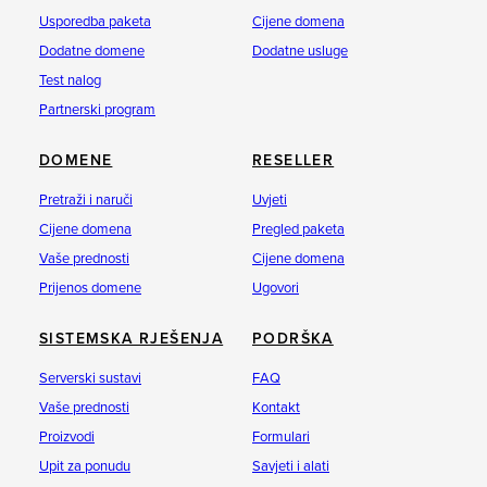
Usporedba paketa
Cijene domena
Dodatne domene
Dodatne usluge
Test nalog
Partnerski program
DOMENE
RESELLER
Pretraži i naruči
Uvjeti
Cijene domena
Pregled paketa
Vaše prednosti
Cijene domena
Prijenos domene
Ugovori
SISTEMSKA RJEŠENJA
PODRŠKA
Serverski sustavi
FAQ
Vaše prednosti
Kontakt
Proizvodi
Formulari
Upit za ponudu
Savjeti i alati