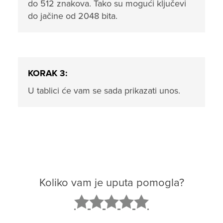
do 512 znakova. Tako su mogući ključevi
do jačine od 2048 bita.
KORAK 3:
U tablici će vam se sada prikazati unos.
Koliko vam je uputa pomogla?
2
3
4
5