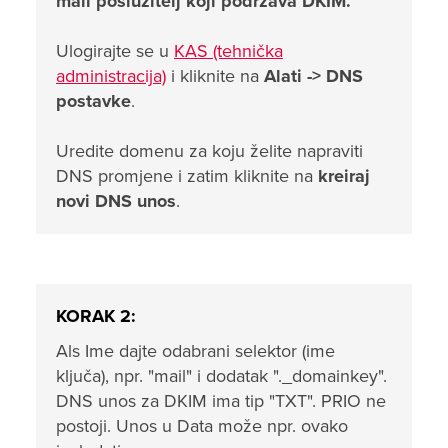
mail poslužitelj koji podržava DKIM.
Ulogirajte se u
KAS (tehnička
administracija)
i kliknite na
Alati ->
DNS
postavke
.
Uredite domenu za koju želite napraviti
DNS promjene i zatim kliknite na
kreiraj
novi DNS unos
.
KORAK 2:
Als
Ime dajte odabrani selektor (ime
ključa), npr. "mail" i dodatak "._domainkey".
DNS unos za DKIM ima tip "TXT". PRIO ne
postoji. Unos u Data može npr. ovako