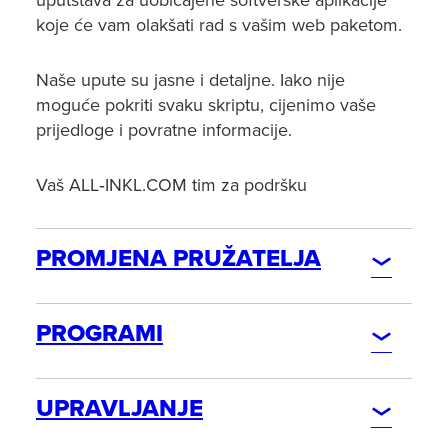
uputstava za uobičajene softverske aplikacije
koje će vam olakšati rad s vašim web paketom.
Naše upute su jasne i detaljne. Iako nije
moguće pokriti svaku skriptu, cijenimo vaše
prijedloge i povratne informacije.
Vaš ALL‑INKL.COM tim za podršku
PROMJENA PRUŽATELJA
NARUDŽBA
PROGRAMI
Narudžba ugovora
PREGLEDNIK
Narudžba s novom domenom (nova registracija)
UPRAVLJANJE
Narudžba s postojećom domenom (KK - promjena
Apple Safari