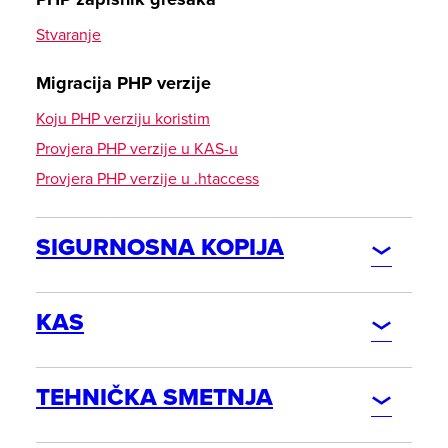
CardDAV - sinkronizacija kontakata
Stvaranje
Prikaži postavke u WebMailu
Migracija PHP verzije
Android DAVx5 (DAVdroid)
Koju PHP verziju koristim
Outlook 2019
Provjera PHP verzije u KAS-u
Thunderbird
Provjera PHP verzije u .htaccess
iOS Kontakti
Kontakti macOS
SIGURNOSNA KOPIJA
eM klijent
BAZA PODATAKA
CalDAV - funkcija kalendara
KAS
Prikaži postavke u WebMailu
HeidiSQL
Outlook 2019
DOMENA
Povezivanje s bazom podataka
TEHNIČKA SMETNJA
Thunderbird
Kreiraj sigurnosnu kopiju baze podataka
Uredi postavke
Android DAVx5 (DAVdroid)
Uvoz baze podataka / uvoziti