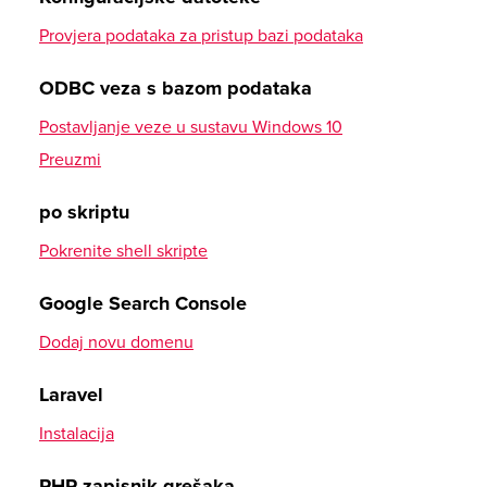
Omogućite SMTP autentifikaciju
Provjera podataka za pristup bazi podataka
eM klijent
ODBC veza s bazom podataka
Postanski račun postaviti
Postavljanje veze u sustavu Windows 10
Samsung Galaxy S10
Preuzmi
Postanski račun (IMAP) postaviti
po skriptu
Gmail aplikacija
Pokrenite shell skripte
Postanski račun postaviti
Google Search Console
Huawei aplikacija za e-poštu
Dodaj novu domenu
Postanski račun (IMAP) postaviti
Laravel
Vivaldi preglednik
Instalacija
Postanski račun postaviti
PHP zapisnik grešaka