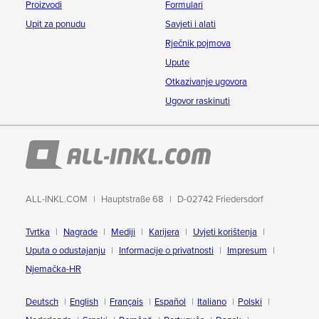
Proizvodi
Formulari
Upit za ponudu
Savjeti i alati
Rječnik pojmova
Upute
Otkazivanje ugovora
Ugovor raskinuti
ALL-INKL.COM
Hauptstraße 68
D-02742 Friedersdorf
Tvrtka
Nagrade
Mediji
Karijera
Uvjeti korištenja
Uputa o odustajanju
Informacije o privatnosti
Impresum
Njemačka-HR
Deutsch
English
Français
Español
Italiano
Polski