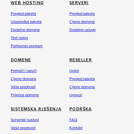
WEB HOSTING
SERVERI
Pregled paketa
Pregled paketa
Usporedba paketa
Cijene domena
Dodatne domene
Dodatne usluge
Test nalog
Partnerski program
DOMENE
RESELLER
Pretraži i naruči
Uvjeti
Cijene domena
Pregled paketa
Vaše prednosti
Cijene domena
Prijenos domene
Ugovori
SISTEMSKA RJEŠENJA
PODRŠKA
Serverski sustavi
FAQ
Vaše prednosti
Kontakt