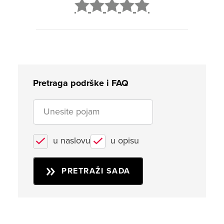
2
3
4
5
Pretraga podrške i FAQ
u naslovu
u opisu
PRETRAŽI SADA