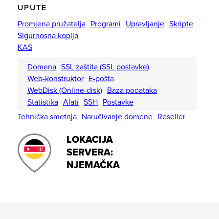
UPUTE
Promjena pružatelja
Programi
Upravljanje
Skripte
Sigurnosna kopija
KAS
Domena
SSL zaštita (SSL postavke)
Web-konstruktor
E-pošta
WebDisk (Online-disk)
Baza podataka
Statistika
Alati
SSH
Postavke
Tehnička smetnja
Naručivanje domene
Reseller
LOKACIJA
SERVERA:
NJEMAČKA