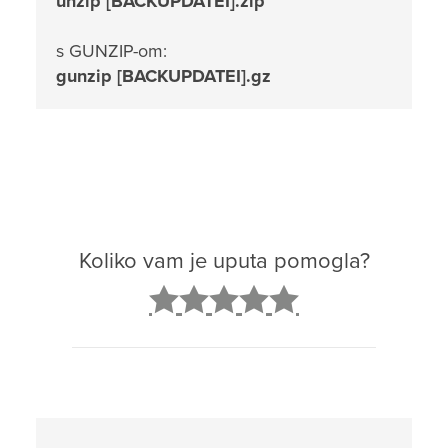
unzip [BACKUPDATEI].zip
s GUNZIP-om:
gunzip [BACKUPDATEI].gz
Koliko vam je uputa pomogla?
2
3
4
5