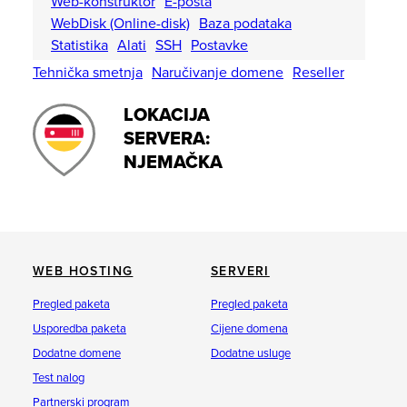
Web-konstruktor
E-pošta
WebDisk (Online-disk)
Baza podataka
Statistika
Alati
SSH
Postavke
Tehnička smetnja
Naručivanje domene
Reseller
LOKACIJA
SERVERA:
NJEMAČKA
WEB HOSTING
SERVERI
Pregled paketa
Pregled paketa
Usporedba paketa
Cijene domena
Dodatne domene
Dodatne usluge
Test nalog
Partnerski program