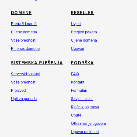
DOMENE
RESELLER
Pretraži i naruči
Uvjeti
Cijene domena
Pregled paketa
Vaše prednosti
Cijene domena
Prijenos domene
Ugovori
SISTEMSKA RJEŠENJA
PODRŠKA
Serverski sustavi
FAQ
Vaše prednosti
Kontakt
Proizvodi
Formulari
Upit za ponudu
Savjeti i alati
Rječnik pojmova
Upute
Otkazivanje ugovora
Ugovor raskinuti