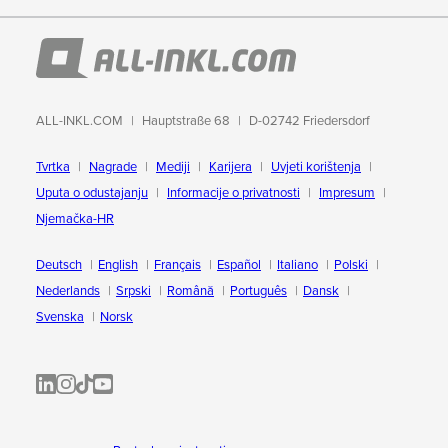
ALL-INKL.COM
Hauptstraße 68
D-02742 Friedersdorf
Tvrtka
Nagrade
Mediji
Karijera
Uvjeti korištenja
Uputa o odustajanju
Informacije o privatnosti
Impresum
Njemačka-HR
Deutsch
English
Français
Español
Italiano
Polski
Nederlands
Srpski
Română
Português
Dansk
Svenska
Norsk
ALL-INKL.COM | LinkedIn
ALL-INKL.COM • Instagram photos and videos
ALL-INKL.COM | TikTok
ALLINKL.COM - YouTube