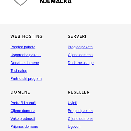
NJEMAČKA
WEB HOSTING
SERVERI
Pregled paketa
Pregled paketa
Usporedba paketa
Cijene domena
Dodatne domene
Dodatne usluge
Test nalog
Partnerski program
DOMENE
RESELLER
Pretraži i naruči
Uvjeti
Cijene domena
Pregled paketa
Vaše prednosti
Cijene domena
Prijenos domene
Ugovori