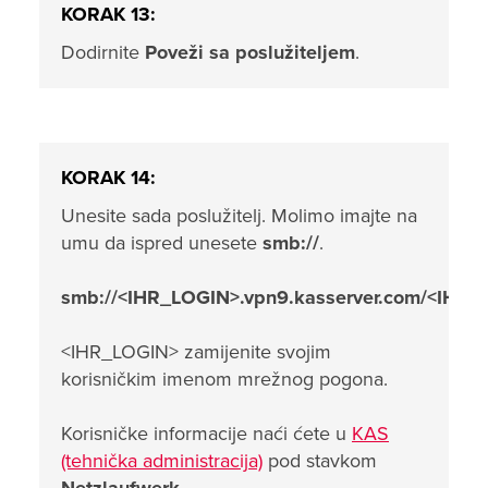
KORAK 13:
Dodirnite
Poveži sa poslužiteljem
.
KORAK 14:
Unesite sada poslužitelj. Molimo imajte na
umu da ispred unesete
smb://
.
smb://<IHR_LOGIN>.vpn9.kasserver.com/<IHR
<IHR_LOGIN> zamijenite svojim
korisničkim imenom mrežnog pogona.
Korisničke informacije naći ćete u
KAS
(tehnička administracija)
pod stavkom