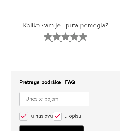
Koliko vam je uputa pomogla?
2
3
4
5
Pretraga podrške i FAQ
u naslovu
u opisu