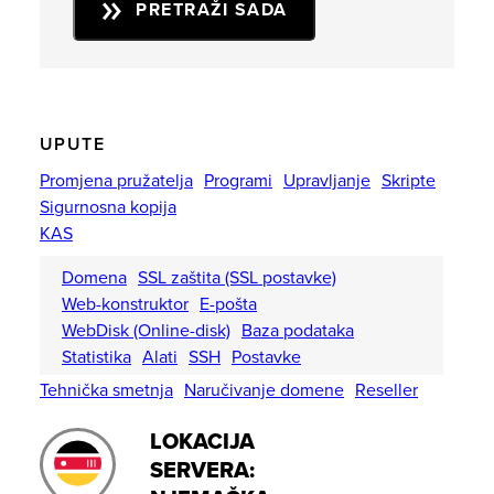
PRETRAŽI SADA
UPUTE
Promjena pružatelja
Programi
Upravljanje
Skripte
Sigurnosna kopija
KAS
Domena
SSL zaštita (SSL postavke)
Web-konstruktor
E-pošta
WebDisk (Online-disk)
Baza podataka
Statistika
Alati
SSH
Postavke
Tehnička smetnja
Naručivanje domene
Reseller
LOKACIJA
SERVERA: