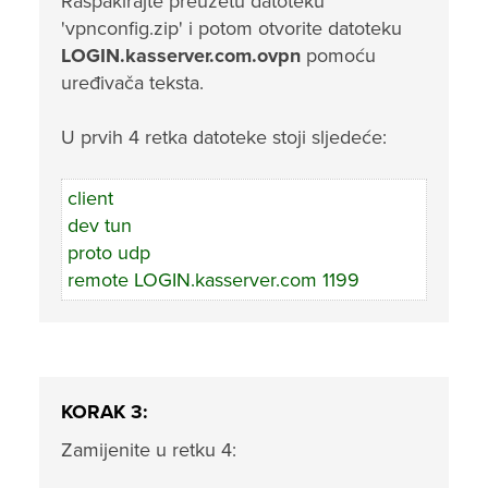
Raspakirajte preuzetu datoteku
'vpnconfig.zip' i potom otvorite datoteku
LOGIN.kasserver.com.ovpn
pomoću
uređivača teksta.
U prvih 4 retka datoteke stoji sljedeće:
client
dev tun
proto udp
remote LOGIN.kasserver.com 1199
KORAK 3:
Zamijenite u retku 4: