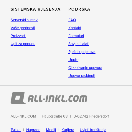
SISTEMSKA RJEŠENJA
PODRŠKA
Serverski sustavi
FAQ
Vaše prednosti
Kontakt
Proizvodi
Formulari
Upit za ponudu
Savjeti i alati
Rječnik pojmova
Upute
Otkazivanje ugovora
Ugovor raskinuti
ALL-INKL.COM
Hauptstraße 68
D-02742 Friedersdorf
Tvrtka
Nagrade
Mediji
Karijera
Uvjeti korištenja