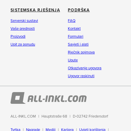
SISTEMSKA RJEŠENJA
PODRŠKA
Serverski sustavi
FAQ
Vaše prednosti
Kontakt
Proizvodi
Formulari
Upit za ponudu
Savjeti i alati
Rječnik pojmova
Upute
Otkazivanje ugovora
Ugovor raskinuti
ALL-INKL.COM
Hauptstraße 68
D-02742 Friedersdorf
Tvrtka
Nagrade
Mediji
Karijera
Uvjeti korištenja