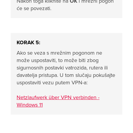
Nakon toga kliknite na
OK
i mrežni pogon
će se povezati.
KORAK 5:
Ako se veza s mrežnim pogonom ne
može uspostaviti, to može biti zbog
sigurnosnih postavki vatrozida, rutera ili
davatelja pristupa. U tom slučaju pokušajte
uspostaviti vezu putem VPN-a:
Netzlaufwerk über VPN verbinden -
Windows 11