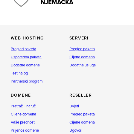
NJEMAČKA
WEB HOSTING
SERVERI
Pregled paketa
Pregled paketa
Usporedba paketa
Cijene domena
Dodatne domene
Dodatne usluge
Test nalog
Partnerski program
DOMENE
RESELLER
Pretraži i naruči
Uvjeti
Cijene domena
Pregled paketa
Vaše prednosti
Cijene domena
Prijenos domene
Ugovori