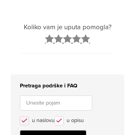
Koliko vam je uputa pomogla?
2
3
4
5
Pretraga podrške i FAQ
u naslovu
u opisu