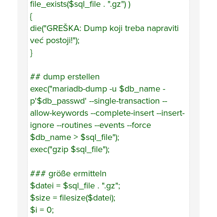
file_exists($sql_file . ".gz") )
{
die("GREŠKA: Dump koji treba napraviti
već postoji!");
}
## dump erstellen
exec("mariadb-dump -u $db_name -
p'$db_passwd' --single-transaction --
allow-keywords --complete-insert --insert-
ignore --routines --events --force
$db_name > $sql_file");
exec("gzip $sql_file");
### größe ermitteln
$datei = $sql_file . ".gz";
$size = filesize($datei);
$i = 0;