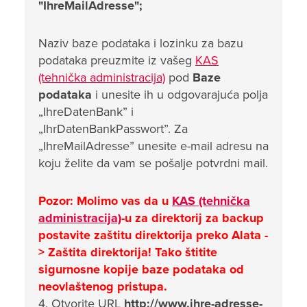
"IhreMailAdresse";
Naziv baze podataka i lozinku za bazu
podataka preuzmite iz vašeg
KAS
(tehnička administracija)
pod
Baze
podataka
i unesite ih u odgovarajuća polja
„IhreDatenBank” i
„IhrDatenBankPasswort”. Za
„IhreMailAdresse” unesite e-mail adresu na
koju želite da vam se pošalje potvrdni mail.
Pozor: Molimo vas da u
KAS (tehnička
administracija)
-u za direktorij za backup
postavite zaštitu direktorija preko Alata -
> Zaštita direktorija! Tako štitite
sigurnosne kopije baze podataka od
neovlaštenog pristupa.
4. Otvorite URL
http://www.ihre-adresse-