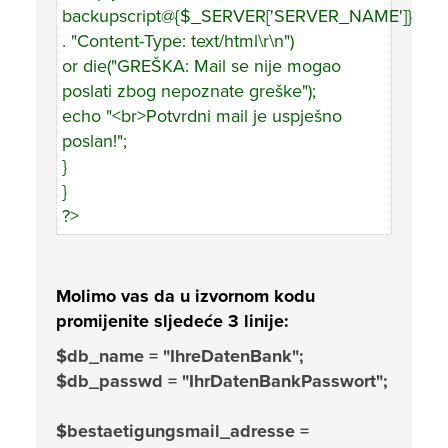
backupscript@{$_SERVER['SERVER_NAME']}\r\n"
. "Content-Type: text/html\r\n")
or die("GREŠKA: Mail se nije mogao
poslati zbog nepoznate greške");
echo "<br>Potvrdni mail je uspješno
poslan!";
}
}
?>
Molimo vas da u izvornom kodu
promijenite sljedeće 3 linije:
$db_name = "IhreDatenBank";
$db_passwd = "IhrDatenBankPasswort";
$bestaetigungsmail_adresse =