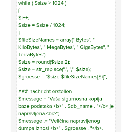
while ( $size > 1024 )
{
$i++;
$size = $size / 1024;
}
$fileSizeNames = array(" Bytes", "
KiloBytes", " MegaBytes", " GigaBytes", "
TerraBytes");
$size = round($size,2);
$size = str_replace(".", ",", $size);
$groesse = "$size $fileSizeNames[$i]";
### nachricht erstellen
$message = "Vaša sigurnosna kopija
baze podataka <b>" . $db_name . "</b> je
napravljena.<br>";
$message .= "Veličina napravljenog
dumpa iznosi <b>" . $groesse . "</b>.