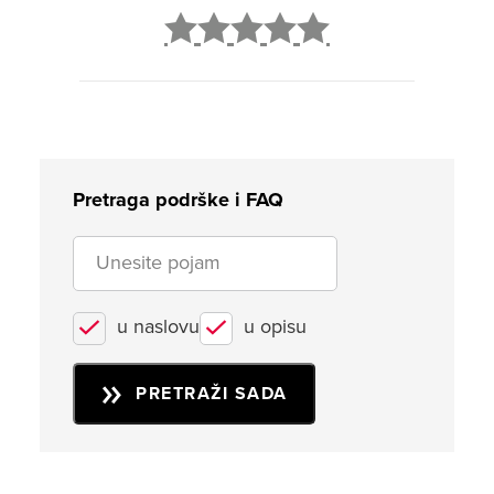
2
3
4
5
Pretraga podrške i FAQ
u naslovu
u opisu
PRETRAŽI SADA