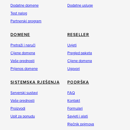
Dodatne domene
Dodatne usluge
Test nalog
Partnerski program
DOMENE
RESELLER
Pretraži i naruči
Uvjeti
Cijene domena
Pregled paketa
Vaše prednosti
Cijene domena
Prijenos domene
Ugovori
SISTEMSKA RJEŠENJA
PODRŠKA
Serverski sustavi
FAQ
Vaše prednosti
Kontakt
Proizvodi
Formulari
Upit za ponudu
Savjeti i alati
Rječnik pojmova