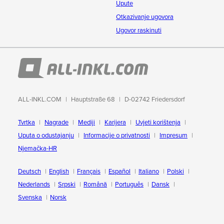
Upute
Otkazivanje ugovora
Ugovor raskinuti
ALL-INKL.COM
Hauptstraße 68
D-02742 Friedersdorf
Tvrtka
Nagrade
Mediji
Karijera
Uvjeti korištenja
Uputa o odustajanju
Informacije o privatnosti
Impresum
Njemačka-HR
Deutsch
English
Français
Español
Italiano
Polski
Nederlands
Srpski
Română
Português
Dansk
Svenska
Norsk