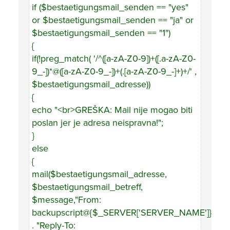
if ($bestaetigungsmail_senden == "yes"
or $bestaetigungsmail_senden == "ja" or
$bestaetigungsmail_senden == "1")
{
if(!preg_match( '/^([a-zA-Z0-9])+([.a-zA-Z0-
9_-])*@([a-zA-Z0-9_-])+(.[a-zA-Z0-9_-]+)+/' ,
$bestaetigungsmail_adresse))
{
echo "<br>GREŠKA: Mail nije mogao biti
poslan jer je adresa neispravna!";
}
else
{
mail($bestaetigungsmail_adresse,
$bestaetigungsmail_betreff,
$message,"From:
backupscript@{$_SERVER['SERVER_NAME']}\r\n"
. "Reply-To: