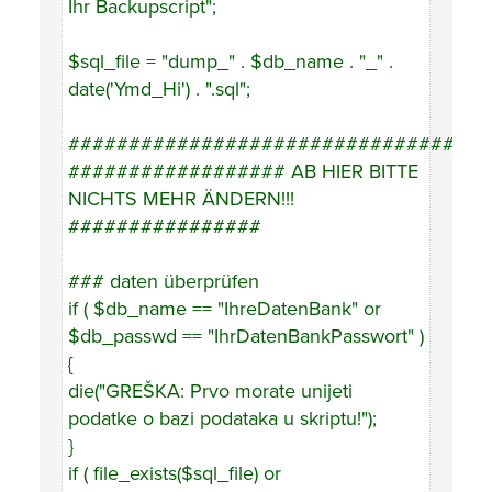
Ihr Backupscript";
$sql_file = "dump_" . $db_name . "_" .
date('Ymd_Hi') . ".sql";
###################################
################## AB HIER BITTE
NICHTS MEHR ÄNDERN!!!
################
### daten überprüfen
if ( $db_name == "IhreDatenBank" or
$db_passwd == "IhrDatenBankPasswort" )
{
die("GREŠKA: Prvo morate unijeti
podatke o bazi podataka u skriptu!");
}
if ( file_exists($sql_file) or