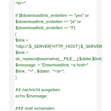
<br>";
if ($downloadlink_erstellen == "yes" or
$downloadlink_erstellen == "ja" or
$downloadlink_erstellen == "1")
{
$link =
'http://'.$_SERVER['HTTP_HOST'].$_SERVER['PHP
$link =
str_replace(basename(__FILE__),$datei,$link);
$message .= "Downloadlink: <a href=" .
$link . ">" . $datei . "</a>";
}
## nachricht ausgeben
echo $message;
### mail versenden