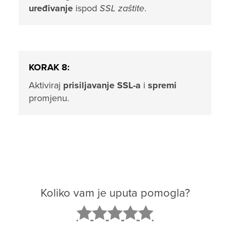
uređivanje
ispod
SSL zaštite
.
KORAK 8:
Aktiviraj
prisiljavanje SSL-a
i
spremi
promjenu.
Koliko vam je uputa pomogla?
2
3
4
5