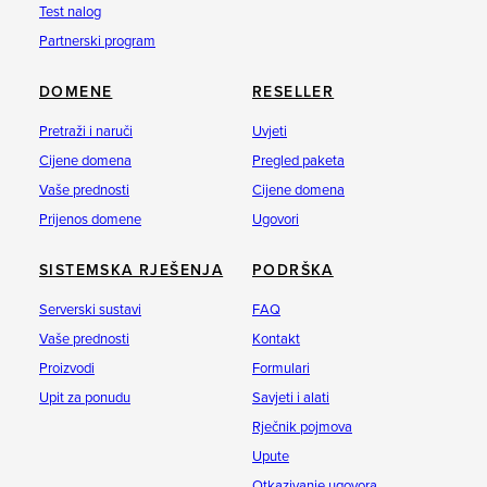
Test nalog
Partnerski program
DOMENE
RESELLER
Pretraži i naruči
Uvjeti
Cijene domena
Pregled paketa
Vaše prednosti
Cijene domena
Prijenos domene
Ugovori
SISTEMSKA RJEŠENJA
PODRŠKA
Serverski sustavi
FAQ
Vaše prednosti
Kontakt
Proizvodi
Formulari
Upit za ponudu
Savjeti i alati
Rječnik pojmova
Upute
Otkazivanje ugovora