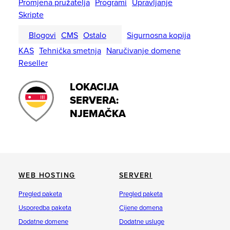
Promjena pružatelja
Programi
Upravljanje
Skripte
Blogovi
CMS
Ostalo
Sigurnosna kopija
KAS
Tehnička smetnja
Naručivanje domene
Reseller
LOKACIJA
SERVERA:
NJEMAČKA
WEB HOSTING
SERVERI
Pregled paketa
Pregled paketa
Usporedba paketa
Cijene domena
Dodatne domene
Dodatne usluge