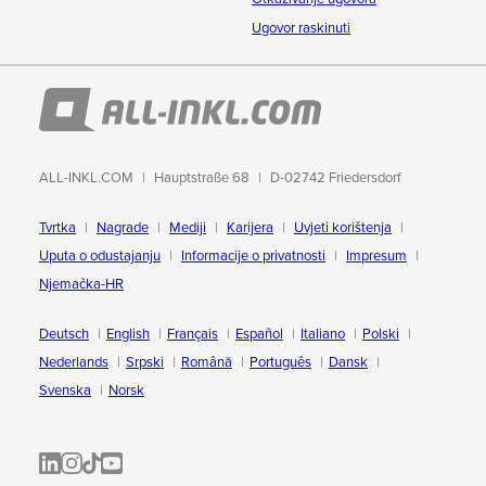
Ugovor raskinuti
ALL-INKL.COM
Hauptstraße 68
D-02742 Friedersdorf
Tvrtka
Nagrade
Mediji
Karijera
Uvjeti korištenja
Uputa o odustajanju
Informacije o privatnosti
Impresum
Njemačka-HR
Deutsch
English
Français
Español
Italiano
Polski
Nederlands
Srpski
Română
Português
Dansk
Svenska
Norsk
ALL-INKL.COM | LinkedIn
ALL-INKL.COM • Instagram photos and videos
ALL-INKL.COM | TikTok
ALLINKL.COM - YouTube