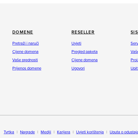
DOMENE
RESELLER
SI
Pretraži i naruči
Uvjeti
Serv
Cijene domena
Pregled paketa
Vaše
Vaše prednosti
Cijene domena
Proi
Prijenos domene
Ugovori
Upit
Tvrtka
Nagrade
Mediji
Karijera
Uvjeti korištenja
Uputa o odustaj