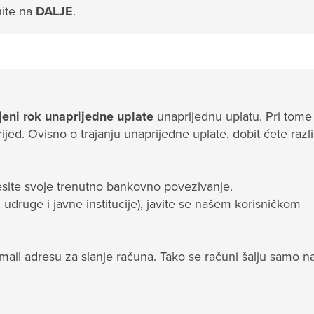
nite na
DALJE
.
jeni rok unaprijedne uplate
unaprijednu uplatu. Pri tome
jed. Ovisno o trajanju unaprijedne uplate, dobit ćete razli
site svoje trenutno bankovno povezivanje.
udruge i javne institucije), javite se našem korisničkom
ail adresu za slanje računa. Tako se računi šalju samo na