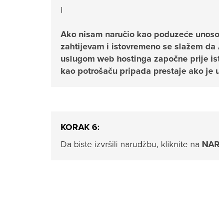
i
Ako nisam naručio kao poduzeće unosom t
zahtijevam i istovremeno se slažem d
uslugom web hostinga započne prije is
kao potrošaču pripada prestaje ako je u
KORAK 6:
Da biste izvršili narudžbu, kliknite na
NAR