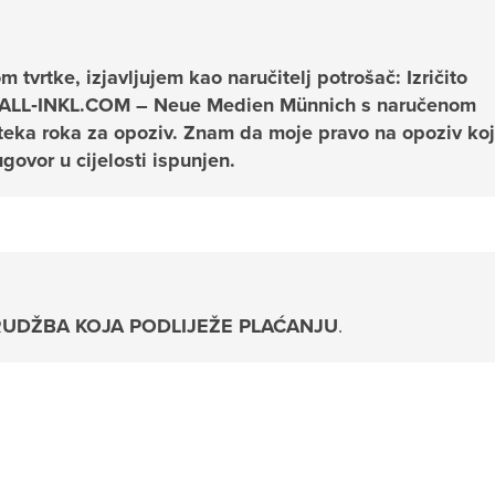
vrtke, izjavljujem kao naručitelj potrošač: Izričito
a ALL‑INKL.COM – Neue Medien Münnich s naručenom
teka roka za opoziv. Znam da moje pravo na opoziv ko
govor u cijelosti ispunjen.
UDŽBA KOJA PODLIJEŽE PLAĆANJU
.