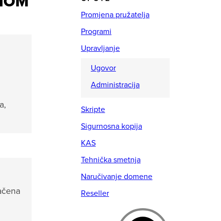
NOM
Promjena pružatelja
Programi
Upravljanje
Ugovor
Administracija
a,
Skripte
Sigurnosna kopija
KAS
Tehnička smetnja
Naručivanje domene
načena
Reseller