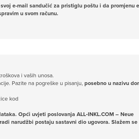
voj e-mail sandučić za pristiglu poštu i da promjenu e
spravim u svom računu.
troškova i vaših unosa.
acije. Pazite na pogreške u pisanju,
posebno u nazivu d
čice kod
dataka. Opći uvjeti poslovanja ALL‑INKL.COM – Neue
radi narudžbi postaju sastavni dio ugovora. Slažem se