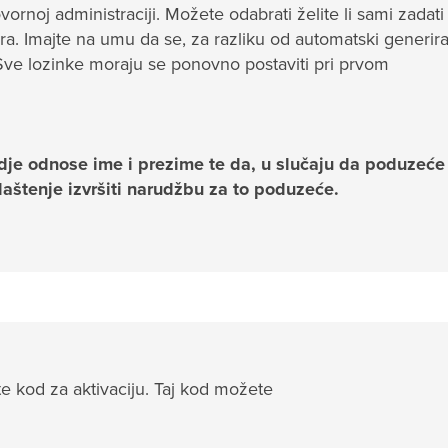
ornoj administraciji. Možete odabrati želite li sami zadati
ira. Imajte na umu da se, za razliku od automatski generir
 Sve lozinke moraju se ponovno postaviti pri prvom
dje odnose ime i prezime te da, u slučaju da poduzeće
laštenje izvršiti narudžbu za to poduzeće.
ate kod za aktivaciju. Taj kod možete