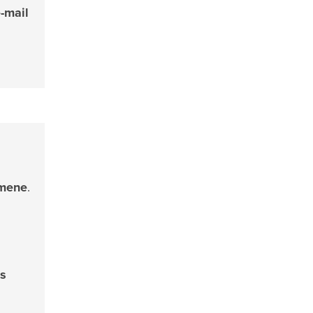
-mail
omene
.
 s