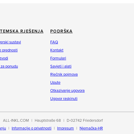
STEMSKA RJEŠENJA
PODRŠKA
erski sustavi
FAQ
 prednosti
Kontakt
zvodi
Formulari
 za ponudu
Savjeti i alati
Rječnik pojmova
Upute
Otkazivanje ugovora
Ugovor raskinuti
ALL-INKL.COM
Hauptstraße 68
D-02742 Friedersdorf
anju
Informacije o privatnosti
Impresum
Njemačka-HR