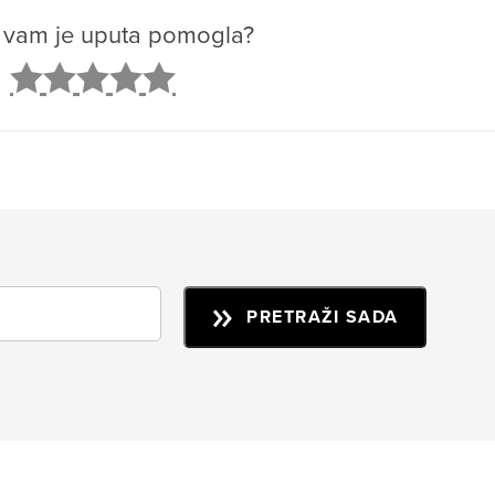
o vam je uputa pomogla?
2
3
4
5
PRETRAŽI SADA