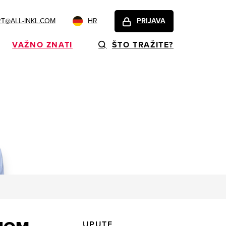
T@ALL-INKL.COM
HR
PRIJAVA
VAŽNO ZNATI
ŠTO TRAŽITE?
UPUTE