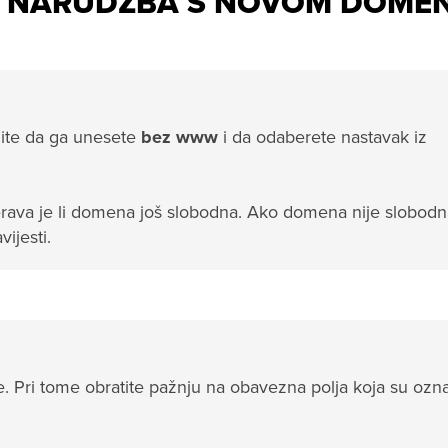
: NARUDŽBA S NOVOM DOME
zite da ga unesete
bez www
i da odaberete nastavak iz
erava je li domena još slobodna. Ako domena nije slobodn
ijesti.
. Pri tome obratite pažnju na obavezna polja koja su oz