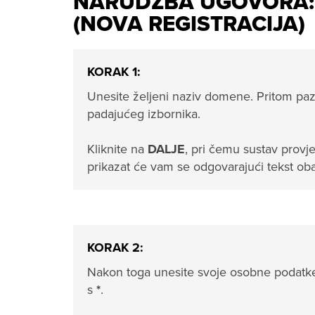
NARUDŽBA UGOVORA
(NOVA REGISTRACIJA)
KORAK 1:
Unesite željeni naziv domene. Pritom pa
padajućeg izbornika.
Kliknite na
DALJE
, pri čemu sustav provj
prikazat će vam se odgovarajući tekst obav
KORAK 2:
Nakon toga unesite svoje osobne podatke
s
*
.