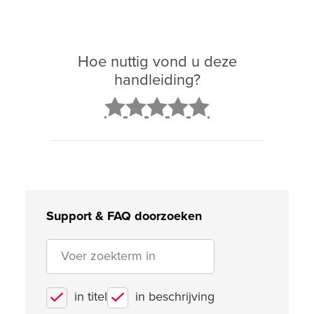
Hoe nuttig vond u deze
handleiding?
2
3
4
5
Support & FAQ doorzoeken
in titel
in beschrijving