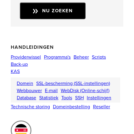
NU ZOEKEN
HANDLEIDINGEN
Providerwissel
Programma's
Beheer
Scripts
Back-up
KAS
Domein
SSL-bescherming (SSL-instellingen)
Webbouwer
E-mail
WebDisk (Online-schijf)
Database
Statistiek
Tools
SSH
Instellingen
Technische storing
Domeinbestelling
Reseller