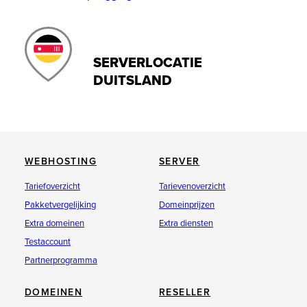
SyncBackFree
Zeta Producer
Gratis Windows-programma voor het
Voor particuliere gebruikers is er een gratis
synchroniseren van mappen en maken van
versie.
SERVERLOCATIE
back-ups, ook via FTP/SFTP mogelijk
https://www.zeta-producer.com/
DUITSLAND
https://www.2brightsparks.com/freeware/index.html
WEBHOSTING
SERVER
Tariefoverzicht
Tarievenoverzicht
Pakketvergelijking
Domeinprijzen
Extra domeinen
Extra diensten
Testaccount
Partnerprogramma
DOMEINEN
RESELLER