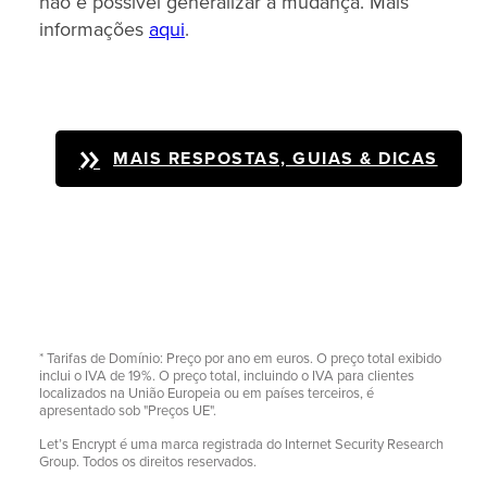
não é possível generalizar a mudança. Mais
informações
aqui
.
MAIS RESPOSTAS, GUIAS & DICAS
* Tarifas de Domínio: Preço por ano em euros. O preço total exibido
inclui o IVA de 19%. O preço total, incluindo o IVA para clientes
localizados na União Europeia ou em países terceiros, é
apresentado sob "Preços UE".
Let’s Encrypt é uma marca registrada do Internet Security Research
Group. Todos os direitos reservados.