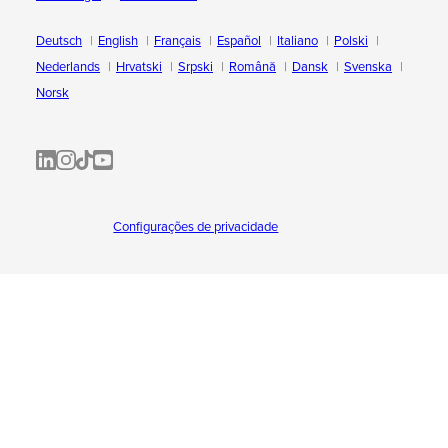
Deutsch
English
Français
Español
Italiano
Polski
Nederlands
Hrvatski
Srpski
Română
Dansk
Svenska
Norsk
ALL-INKL.COM | LinkedIn
ALL-INKL.COM • Instagram photos and videos
ALL-INKL.COM | TikTok
ALLINKL.COM - YouTube
Configurações de privacidade