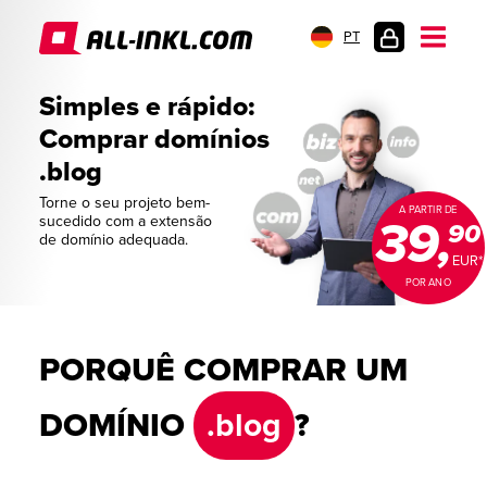
PT
LOGIN
DO
Simples e rápido:
CLIENTE
Comprar domínios
.blog
Torne o seu projeto bem-
A PARTIR DE
sucedido com a extensão
39,
90
de domínio adequada.
EUR*
POR ANO
PORQUÊ COMPRAR UM
DOMÍNIO
.blog
?