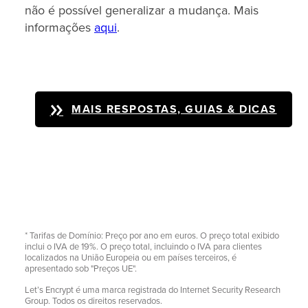
não é possível generalizar a mudança. Mais
informações
aqui
.
MAIS RESPOSTAS, GUIAS & DICAS
* Tarifas de Domínio: Preço por ano em euros. O preço total exibido
inclui o IVA de 19%. O preço total, incluindo o IVA para clientes
localizados na União Europeia ou em países terceiros, é
apresentado sob "Preços UE".
Let’s Encrypt é uma marca registrada do Internet Security Research
Group. Todos os direitos reservados.