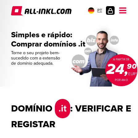
PT
LOGIN
DO
Simples e rápido:
CLIENTE
Comprar domínios .it
Torne o seu projeto bem-
sucedido com a extensão
A PARTIR DE
24,
de domínio adequada.
90
EUR*
POR ANO
DOMÍNIO
.it
: VERIFICAR E
REGISTAR