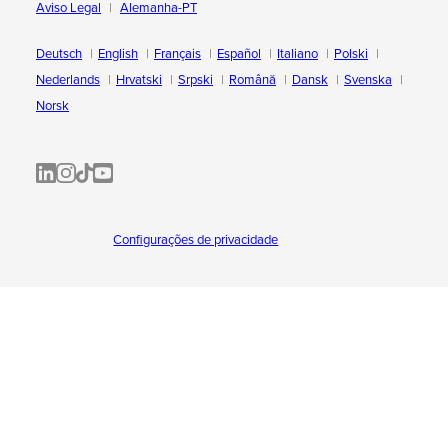
Aviso Legal
Alemanha-PT
Deutsch
English
Français
Español
Italiano
Polski
Nederlands
Hrvatski
Srpski
Română
Dansk
Svenska
Norsk
ALL-INKL.COM | LinkedIn
ALL-INKL.COM • Instagram photos and videos
ALL-INKL.COM | TikTok
ALLINKL.COM - YouTube
Configurações de privacidade