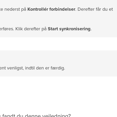
kke nederst på
Kontrollér forbindelser
. Derefter får du et
erføres. Klik derefter på
Start synkronisering
.
nt venligst, indtil den er færdig.
g fandt du denne vejledning?