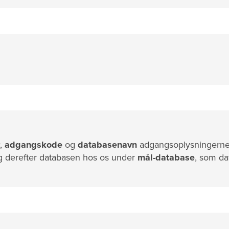
,
adgangskode
og
databasenavn
adgangsoplysningerne 
lg derefter databasen hos os under
mål-database
, som d