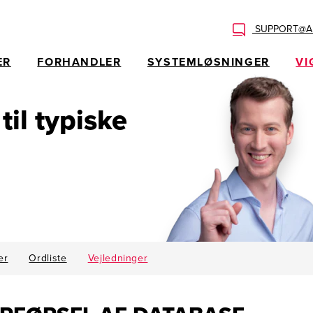
SUPPORT@AL
ER
FORHANDLER
SYSTEMLØSNINGER
VI
 til typiske
er
Ordliste
Vejledninger