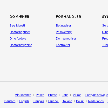
DOMÆNER
FORHANDLER
SY
Søg & bestil
Betingelser
Ser
Domænepriser
Prisoversigt
Dine
Dine fordele
Domænepriser
Pro
Domæneflytning
Kontrakter
Til
Virksomhed
Priser
Presse
Jobs
Vilkår
Fortrydelsesvejl
Deutsch
English
Français
Español
Italiano
Polski
Nederlands