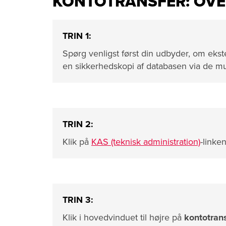
KONTOTRANSFER: OVE
TRIN 1:
Spørg venligst først din udbyder, om ekstern
en sikkerhedskopi af databasen via de mul
TRIN 2:
Klik på
KAS (teknisk administration)
-linke
TRIN 3:
Klik i hovedvinduet til højre på
kontotran