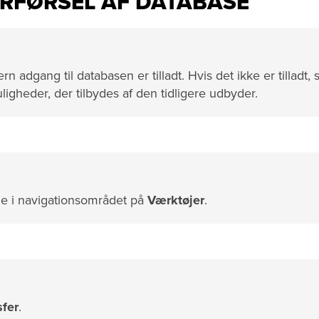
RFØRSEL AF DATABASE
 adgang til databasen er tilladt. Hvis det ikke er tilladt, 
igheder, der tilbydes af den tidligere udbyder.
ne i navigationsområdet på
Værktøjer
.
sfer
.