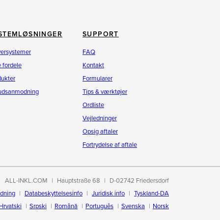
STEMLØSNINGER
SUPPORT
versystemer
FAQ
 fordele
Kontakt
dukter
Formularer
budsanmodning
Tips & værktøjer
Ordliste
Vejledninger
Opsig aftaler
Fortrydelse af aftale
ALL-INKL.COM
Hauptstraße 68
D-02742 Friedersdorf
edning
Databeskyttelsesinfo
Juridisk info
Tyskland-DA
Hrvatski
Srpski
Română
Português
Svenska
Norsk