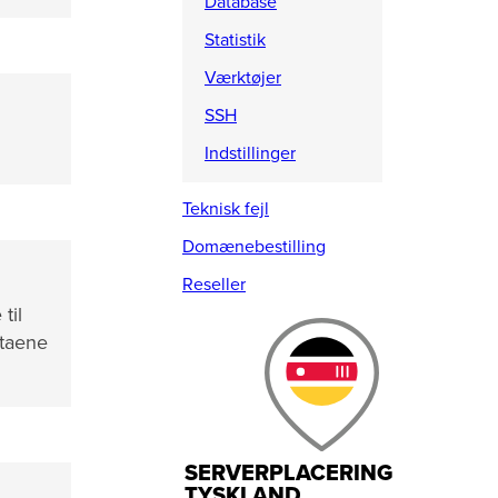
Database
Statistik
Værktøjer
SSH
Indstillinger
Teknisk fejl
Domænebestilling
Reseller
til
ataene
SERVERPLACERING
TYSKLAND