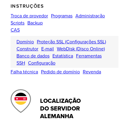
INSTRUÇÕES
Troca de provedor
Programas
Administração
Scripts
Backup
CAS
Domínio
Proteção SSL (Configurações SSL)
Construtor
E-mail
WebDisk (Disco Online)
Banco de dados
Estatística
Ferramentas
SSH
Configuração
Falha técnica
Pedido de domínio
Revenda
LOCALIZAÇÃO
DO SERVIDOR
ALEMANHA