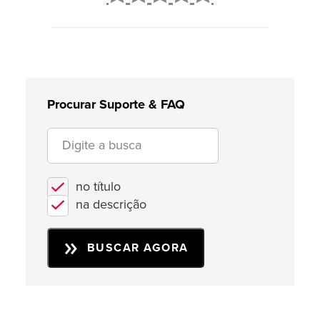
2
3
4
5
Procurar Suporte & FAQ
no título
na descrição
BUSCAR AGORA