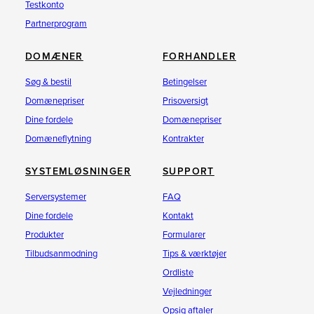
Testkonto
Partnerprogram
DOMÆNER
FORHANDLER
Søg & bestil
Betingelser
Domænepriser
Prisoversigt
Dine fordele
Domænepriser
Domæneflytning
Kontrakter
SYSTEMLØSNINGER
SUPPORT
Serversystemer
FAQ
Dine fordele
Kontakt
Produkter
Formularer
Tilbudsanmodning
Tips & værktøjer
Ordliste
Vejledninger
Opsig aftaler