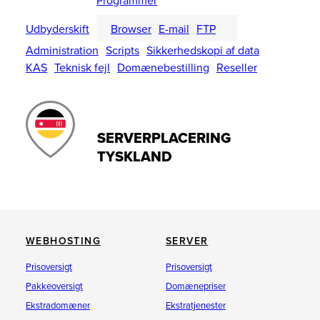
Programmer
Udbyderskift
Browser
E-mail
FTP
Administration
Scripts
Sikkerhedskopi af data
KAS
Teknisk fejl
Domænebestilling
Reseller
SERVERPLACERING
TYSKLAND
WEBHOSTING
SERVER
Prisoversigt
Prisoversigt
Pakkeoversigt
Domænepriser
Ekstradomæner
Ekstratjenester