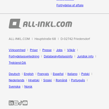
Fortrydelse af aftale
ALL-INKL.COM
Hauptstraße 68
D-02742 Friedersdorf
Virksomhed
Priser
Presse
Jobs
Vilkår
Fortrydelsesvejledning
Databeskyttelsesinfo
Juridisk info
Tyskland-DA
Deutsch
English
Français
Español
Italiano
Polski
Nederlands
Hrvatski
Srpski
Română
Português
Svenska
Norsk
ALL-INKL.COM | LinkedIn
ALL-INKL.COM • Instagram photos and videos
ALL-INKL.COM | TikTok
ALLINKL.COM - YouTube