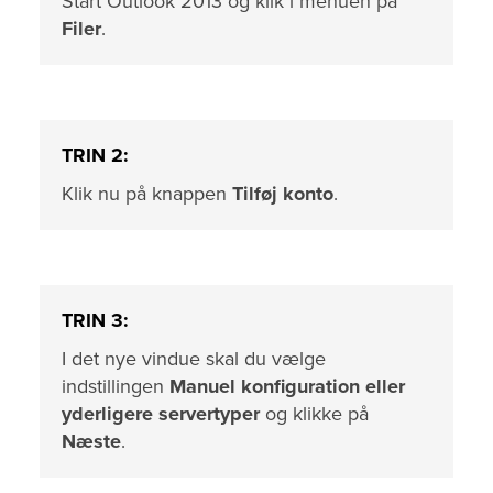
Start Outlook 2013 og klik i menuen på
Filer
.
TRIN 2:
Klik nu på knappen
Tilføj konto
.
TRIN 3:
I det nye vindue skal du vælge
indstillingen
Manuel konfiguration eller
yderligere servertyper
og klikke på
Næste
.