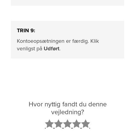
TRIN 9:
Kontoeopsætningen er færdig. Klik
venligst på
Udført
.
Hvor nyttig fandt du denne
vejledning?
2
3
4
5