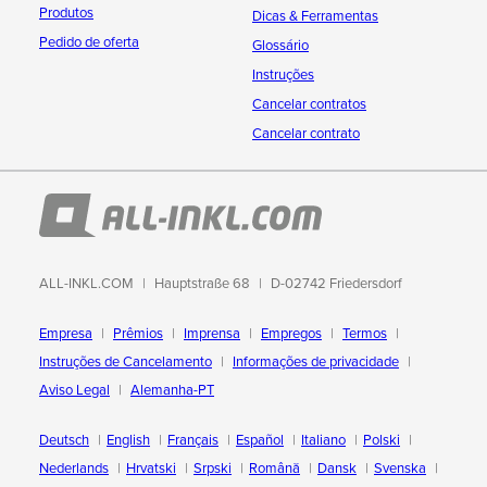
Produtos
Dicas & Ferramentas
Pedido de oferta
Glossário
Instruções
Cancelar contratos
Cancelar contrato
ALL-INKL.COM
Hauptstraße 68
D-02742 Friedersdorf
Empresa
Prêmios
Imprensa
Empregos
Termos
Instruções de Cancelamento
Informações de privacidade
Aviso Legal
Alemanha-PT
Deutsch
English
Français
Español
Italiano
Polski
Nederlands
Hrvatski
Srpski
Română
Dansk
Svenska