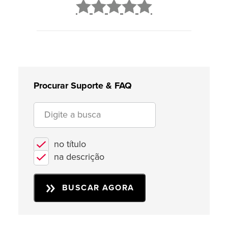
2
3
4
5
Procurar Suporte & FAQ
no título
na descrição
BUSCAR AGORA