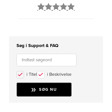
2
3
4
5
Søg i Support & FAQ
i Titel
i Beskrivelse
SØG NU