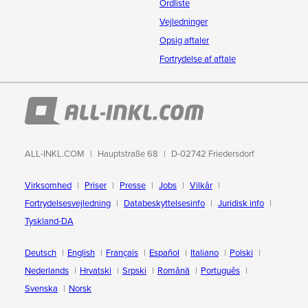
Ordliste
Vejledninger
Opsig aftaler
Fortrydelse af aftale
ALL-INKL.COM
Hauptstraße 68
D-02742 Friedersdorf
Virksomhed
Priser
Presse
Jobs
Vilkår
Fortrydelsesvejledning
Databeskyttelsesinfo
Juridisk info
Tyskland-DA
Deutsch
English
Français
Español
Italiano
Polski
Nederlands
Hrvatski
Srpski
Română
Português
Svenska
Norsk