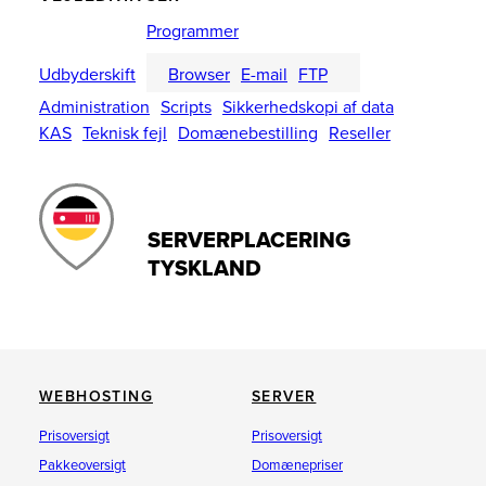
Programmer
Udbyderskift
Browser
E-mail
FTP
Administration
Scripts
Sikkerhedskopi af data
KAS
Teknisk fejl
Domænebestilling
Reseller
SERVERPLACERING
TYSKLAND
WEBHOSTING
SERVER
Prisoversigt
Prisoversigt
Pakkeoversigt
Domænepriser