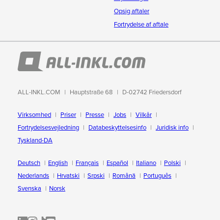
Opsig aftaler
Fortrydelse af aftale
ALL-INKL.COM
Hauptstraße 68
D-02742 Friedersdorf
Virksomhed
Priser
Presse
Jobs
Vilkår
Fortrydelsesvejledning
Databeskyttelsesinfo
Juridisk info
Tyskland-DA
Deutsch
English
Français
Español
Italiano
Polski
Nederlands
Hrvatski
Srpski
Română
Português
Svenska
Norsk