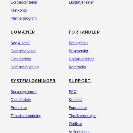
Ekstradomæner
Ekstratjenester
Testkonto
Partnerprogram
DOMÆNER
FORHANDLER
Søg & bestil
Betingelser
Domænepriser
Prisoversigt
Dine fordele
Domænepriser
Domæneflytning
Kontrakter
SYSTEMLØSNINGER
SUPPORT
Serversystemer
FAQ
Dine fordele
Kontakt
Produkter
Formularer
Tilbudsanmodning
Tips & værktøjer
Ordliste
Vejledninger