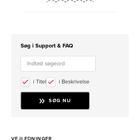
2
3
4
5
Søg i Support & FAQ
i Titel
i Beskrivelse
SØG NU
VEJLEDNINGER