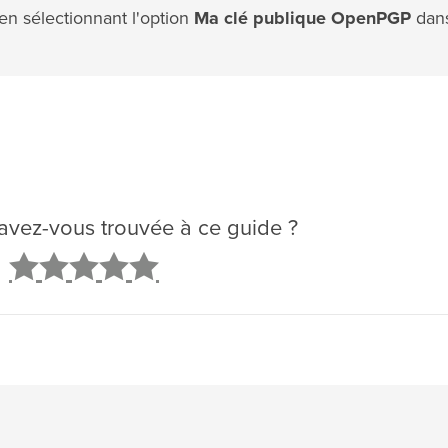
n sélectionnant l'option
Ma clé publique OpenPGP
dans
é avez-vous trouvée à ce guide ?
2
3
4
5