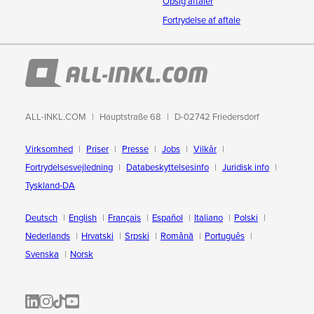
Opsig aftaler
Fortrydelse af aftale
ALL-INKL.COM
Hauptstraße 68
D-02742 Friedersdorf
Virksomhed
Priser
Presse
Jobs
Vilkår
Fortrydelsesvejledning
Databeskyttelsesinfo
Juridisk info
Tyskland-DA
Deutsch
English
Français
Español
Italiano
Polski
Nederlands
Hrvatski
Srpski
Română
Português
Svenska
Norsk
ALL-INKL.COM | LinkedIn
ALL-INKL.COM • Instagram photos and videos
ALL-INKL.COM | TikTok
ALLINKL.COM - YouTube