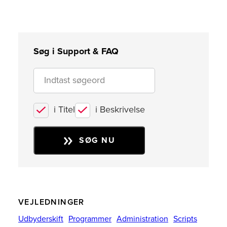
Søg i Support & FAQ
i Titel
i Beskrivelse
SØG NU
VEJLEDNINGER
Udbyderskift
Programmer
Administration
Scripts