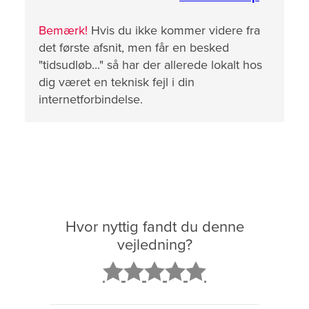
Bemærk!
Hvis du ikke kommer videre fra
det første afsnit, men får en besked
"tidsudløb..." så har der allerede lokalt hos
dig været en teknisk fejl i din
internetforbindelse.
Hvor nyttig fandt du denne
vejledning?
2
3
4
5