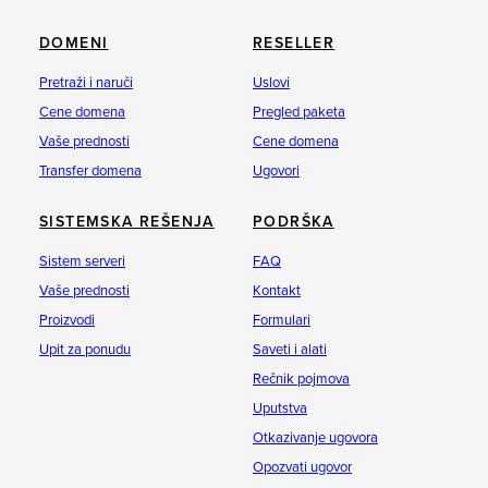
DOMENI
RESELLER
Pretraži i naruči
Uslovi
Cene domena
Pregled paketa
Vaše prednosti
Cene domena
Transfer domena
Ugovori
SISTEMSKA REŠENJA
PODRŠKA
Sistem serveri
FAQ
Vaše prednosti
Kontakt
Proizvodi
Formulari
Upit za ponudu
Saveti i alati
Rečnik pojmova
Uputstva
Otkazivanje ugovora
Opozvati ugovor