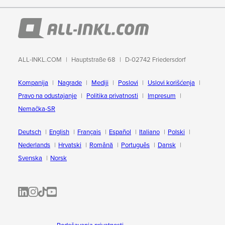
ALL-INKL.COM
Hauptstraße 68
D-02742 Friedersdorf
Kompanija
Nagrade
Mediji
Poslovi
Uslovi korišćenja
Pravo na odustajanje
Politika privatnosti
Impresum
Nemačka-SR
Deutsch
English
Français
Español
Italiano
Polski
Nederlands
Hrvatski
Română
Português
Dansk
Svenska
Norsk
ALL-INKL.COM | LinkedIn
ALL-INKL.COM • Instagram photos and videos
ALL-INKL.COM | TikTok
ALLINKL.COM - YouTube