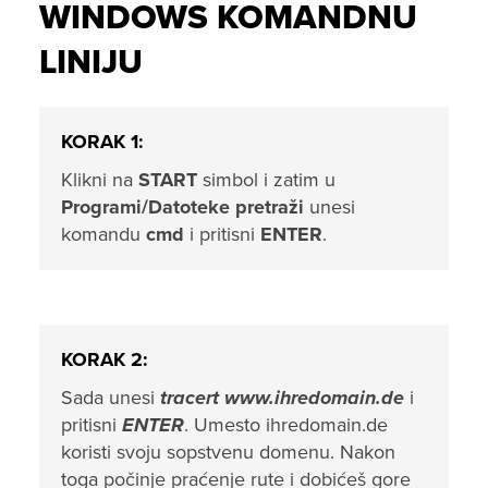
WINDOWS KOMANDNU
LINIJU
KORAK 1:
Klikni na
START
simbol i zatim u
Programi/Datoteke pretraži
unesi
komandu
cmd
i pritisni
ENTER
.
KORAK 2:
Sada unesi
tracert www.ihredomain.de
i
pritisni
ENTER
. Umesto ihredomain.de
koristi svoju sopstvenu domenu. Nakon
toga počinje praćenje rute i dobićeš gore