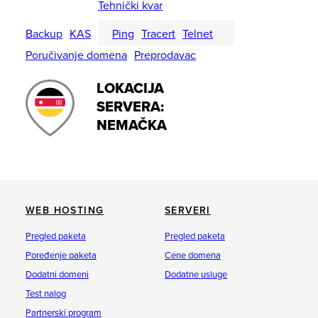
Tehnički kvar
Backup
KAS
Ping
Tracert
Telnet
Poručivanje domena
Preprodavac
LOKACIJA
SERVERA:
NEMAČKA
WEB HOSTING
SERVERI
Pregled paketa
Pregled paketa
Poređenje paketa
Cene domena
Dodatni domeni
Dodatne usluge
Test nalog
Partnerski program