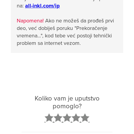
na:
all-inkl.com/ip
Napomena!
Ako ne možeš da prođeš prvi
deo, već dobiješ poruku "Prekoračenje
vremena...", kod tebe već postoji tehnički
problem sa internet vezom.
Koliko vam je uputstvo
pomoglo?
2
3
4
5