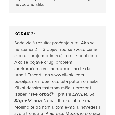
navedenu sliku.
KORAK 3:
Sada vidiš rezultat praćenja rute. Ako se
na stanici 2 ili 3 pojavi red sa zvezdicama
(kao u gornjem primeru), to nije neobično.
Ako se pojave drugi problemi
(prekoračenja vremena), molimo te da
uradiš Tracert i na
www.all-inkl.com
i
pošalješ nam
oba rezultata
putem e-maila.
Klikni desnim tasterom miša u prozor i
izaberi "
sve označi
" i pritisni
ENTER
. Sa
Strg + V
možeš ubaciti rezultat u e-mail.
Molimo te da nam u tom e-mailu navedeš i
svoju trenutnu IP adresu. Možeš je pronaći