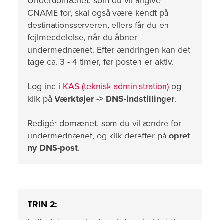
Underdomænet, som du vil angive
CNAME for, skal også være kendt på
destinationsserveren, ellers får du en
fejlmeddelelse, når du åbner
undermednænet. Efter ændringen kan det
tage ca. 3 - 4 timer, før posten er aktiv.
Log ind i
KAS (teknisk administration)
og
klik på
Værktøjer ->
DNS-indstillinger
.
Redigér domænet, som du vil ændre for
undermednænet, og klik derefter på
opret
ny DNS-post
.
TRIN 2: