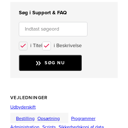
Søg i Support & FAQ
i Titel
i Beskrivelse
SØG NU
VEJLEDNINGER
Udbyderskift
Bestilling
Opsætning
Programmer
Administration
Scripts
Sikkerhedskopi af data