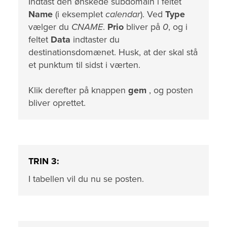
Indtast den ønskede subdomain i feltet
Name
(i eksemplet
calendar
). Ved
Type
vælger du
CNAME
.
Prio
bliver på
0
, og i
feltet
Data
indtaster du
destinationsdomænet. Husk, at der skal stå
et punktum til sidst i værten.
Klik derefter på knappen
gem
, og posten
bliver oprettet.
TRIN 3:
I tabellen vil du nu se posten.