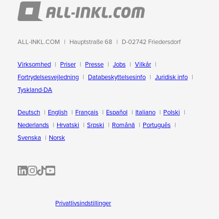
ALL-INKL.COM
Hauptstraße 68
D-02742 Friedersdorf
Virksomhed
Priser
Presse
Jobs
Vilkår
Fortrydelsesvejledning
Databeskyttelsesinfo
Juridisk info
Tyskland-DA
Deutsch
English
Français
Español
Italiano
Polski
Nederlands
Hrvatski
Srpski
Română
Português
Svenska
Norsk
ALL-INKL.COM | LinkedIn
ALL-INKL.COM • Instagram photos and videos
ALL-INKL.COM | TikTok
ALLINKL.COM - YouTube
Privatlivsindstillinger