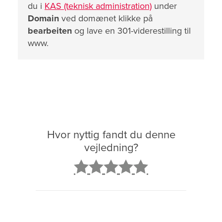
du i
KAS (teknisk administration)
under
Domain
ved domænet klikke på
bearbeiten
og lave en 301-viderestilling til
www.
Hvor nyttig fandt du denne
vejledning?
2
3
4
5