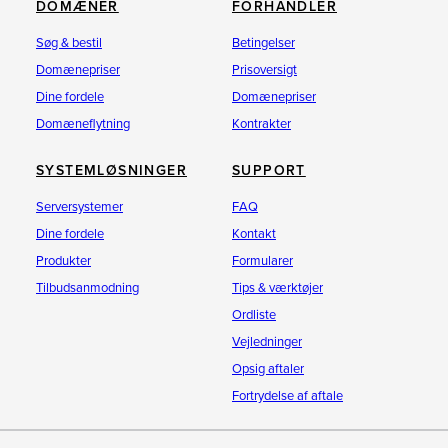
DOMÆNER
FORHANDLER
Søg & bestil
Betingelser
Domænepriser
Prisoversigt
Dine fordele
Domænepriser
Domæneflytning
Kontrakter
SYSTEMLØSNINGER
SUPPORT
Serversystemer
FAQ
Dine fordele
Kontakt
Produkter
Formularer
Tilbudsanmodning
Tips & værktøjer
Ordliste
Vejledninger
Opsig aftaler
Fortrydelse af aftale