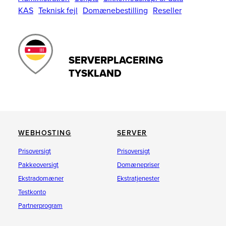
KAS
Teknisk fejl
Domænebestilling
Reseller
SERVERPLACERING
TYSKLAND
WEBHOSTING
SERVER
Prisoversigt
Prisoversigt
Pakkeoversigt
Domænepriser
Ekstradomæner
Ekstratjenester
Testkonto
Partnerprogram