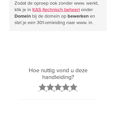
Zodat de oproep ook zonder www. werkt,
klik je in
KAS (technisch beheer)
onder
Domein
bij de domein op
bewerken
en
stel je een 301-omleiding naar www. in.
Hoe nuttig vond u deze
handleiding?
2
3
4
5