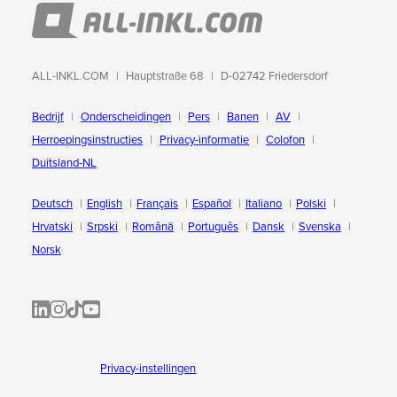
ALL-INKL.COM
Hauptstraße 68
D-02742 Friedersdorf
Bedrijf
Onderscheidingen
Pers
Banen
AV
Herroepingsinstructies
Privacy-informatie
Colofon
Duitsland-NL
Deutsch
English
Français
Español
Italiano
Polski
Hrvatski
Srpski
Română
Português
Dansk
Svenska
Norsk
ALL-INKL.COM | LinkedIn
ALL-INKL.COM • Instagram photos and videos
ALL-INKL.COM | TikTok
ALLINKL.COM - YouTube
Privacy-instellingen