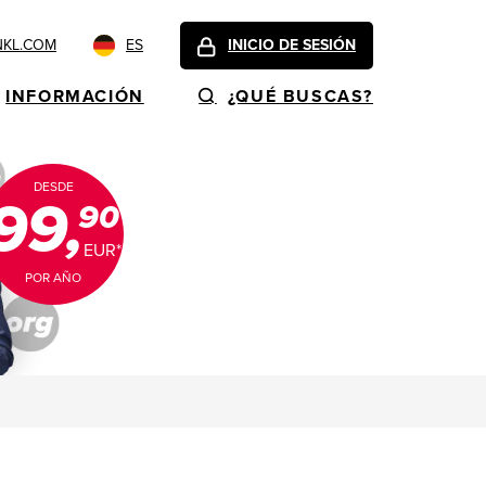
NKL.COM
ES
INICIO DE SESIÓN
INFORMACIÓN
¿QUÉ BUSCAS?
DESDE
99,
90
EUR*
POR AÑO