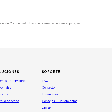
sede en la Comunidad (Unión Europea) o en un tercer país, se
LUCIONES
SOPORTE
emas de servidores
FAQ
ventajas
Contacto
ductos
Formularios
citud de oferta
Consejos & Herramientas
Glosario