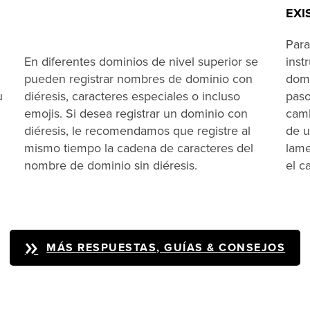
EXI
Para
En diferentes dominios de nivel superior se
inst
pueden registrar nombres de dominio con
domi
u
diéresis, caracteres especiales o incluso
paso
emojis. Si desea registrar un dominio con
camb
diéresis, le recomendamos que registre al
de u
mismo tiempo la cadena de caracteres del
lame
nombre de dominio sin diéresis.
el c
MÁS RESPUESTAS, GUÍAS & CONSEJOS