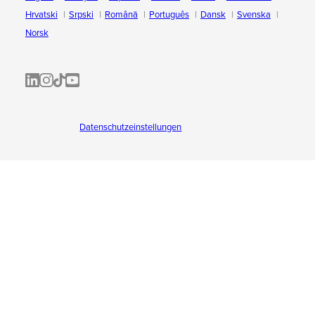
Hrvatski
Srpski
Română
Português
Dansk
Svenska
Norsk
ALL-INKL.COM | LinkedIn
ALL-INKL.COM • Instagram photos and videos
ALL-INKL.COM | TikTok
ALLINKL.COM - YouTube
Datenschutzeinstellungen