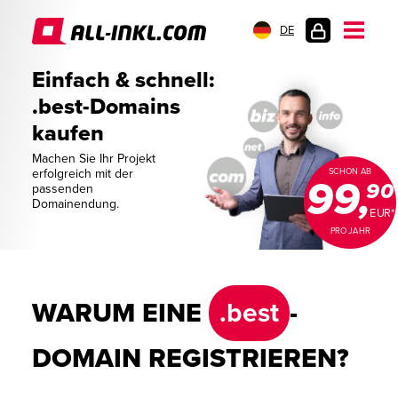
DE
KUNDENLOGIN
Einfach & schnell:
.best-Domains
kaufen
Machen Sie Ihr Projekt
erfolgreich mit der
SCHON AB
99,
90
passenden
Domainendung.
EUR*
PRO JAHR
WARUM EINE
.best
-
DOMAIN REGISTRIEREN?