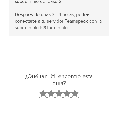
subdominio del paso 2.
Después de unas 3 - 4 horas, podrás
conectarte a tu servidor Teamspeak con la
subdominio ts3.tudominio.
¿Qué tan útil encontró esta
guía?
2
3
4
5