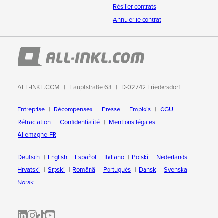
Résilier contrats
Annuler le contrat
ALL-INKL.COM
Hauptstraße 68
D-02742 Friedersdorf
Entreprise
Récompenses
Presse
Emplois
CGU
Rétractation
Confidentialité
Mentions légales
Allemagne-FR
Deutsch
English
Español
Italiano
Polski
Nederlands
Hrvatski
Srpski
Română
Português
Dansk
Svenska
Norsk
ALL-INKL.COM | LinkedIn
ALL-INKL.COM • Instagram photos and videos
ALL-INKL.COM | TikTok
ALLINKL.COM - YouTube