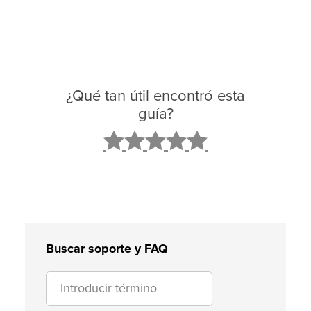
¿Qué tan útil encontró esta
guía?
2
3
4
5
Buscar soporte y FAQ