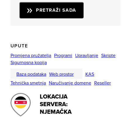
PRETRAŽI SADA
UPUTE
Promjena pružatelja
Programi
Upravljanje
Skripte
Sigurnosna kopija
Baza podataka
Web prostor
KAS
Tehnička smetnja
Naručivanje domene
Reseller
LOKACIJA
SERVERA:
NJEMAČKA