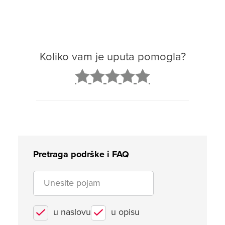
Koliko vam je uputa pomogla?
2
3
4
5
Pretraga podrške i FAQ
u naslovu
u opisu