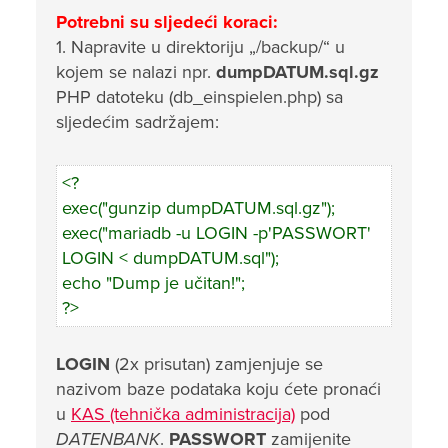
Potrebni su sljedeći koraci:
1. Napravite u direktoriju „/backup/“ u
kojem se nalazi npr.
dumpDATUM.sql.gz
PHP datoteku (db_einspielen.php) sa
sljedećim sadržajem:
<?
exec("gunzip dumpDATUM.sql.gz");
exec("mariadb -u LOGIN -p'PASSWORT'
LOGIN < dumpDATUM.sql");
echo "Dump je učitan!";
?>
LOGIN
(2x prisutan) zamjenjuje se
nazivom baze podataka koju ćete pronaći
u
KAS (tehnička administracija)
pod
DATENBANK
.
PASSWORT
zamijenite