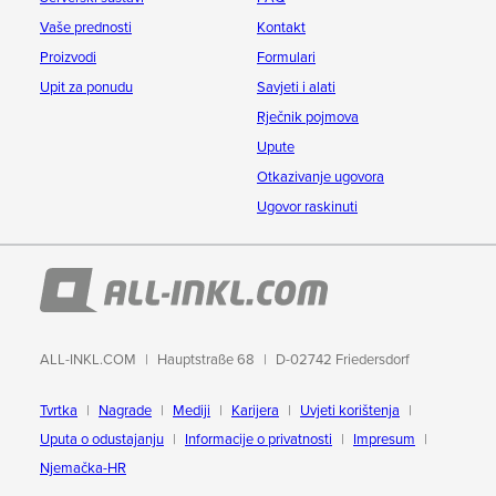
Vaše prednosti
Kontakt
Proizvodi
Formulari
Upit za ponudu
Savjeti i alati
Rječnik pojmova
Upute
Otkazivanje ugovora
Ugovor raskinuti
ALL-INKL.COM
Hauptstraße 68
D-02742 Friedersdorf
Tvrtka
Nagrade
Mediji
Karijera
Uvjeti korištenja
Uputa o odustajanju
Informacije o privatnosti
Impresum
Njemačka-HR