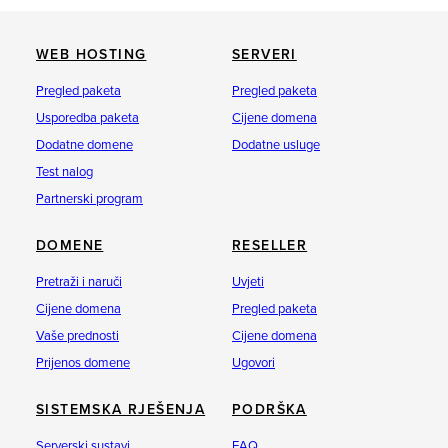
WEB HOSTING
SERVERI
Pregled paketa
Pregled paketa
Usporedba paketa
Cijene domena
Dodatne domene
Dodatne usluge
Test nalog
Partnerski program
DOMENE
RESELLER
Pretraži i naruči
Uvjeti
Cijene domena
Pregled paketa
Vaše prednosti
Cijene domena
Prijenos domene
Ugovori
SISTEMSKA RJEŠENJA
PODRŠKA
Serverski sustavi
FAQ