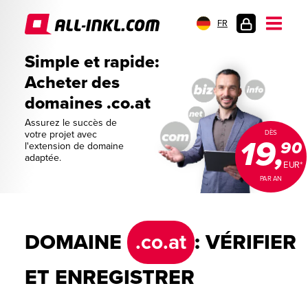
FR
CONNEXION
Simple et rapide:
Acheter des
domaines .co.at
Assurez le succès de
votre projet avec
DÈS
19,
90
l'extension de domaine
adaptée.
EUR*
PAR AN
DOMAINE
.co.at
: VÉRIFIER
ET ENREGISTRER