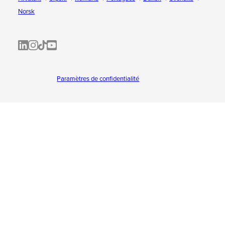
Norsk
ALL-INKL.COM | LinkedIn
ALL-INKL.COM • Instagram photos and videos
ALL-INKL.COM | TikTok
ALLINKL.COM - YouTube
Paramètres de confidentialité