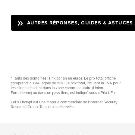
AUTRES RÉPONSES, GUIDES & ASTUCES
* Tarifs des domaines : Prix par an en euros. Le prix total affiché
comprend la TVA légale de 19%. Le prix total, incluant la TVA pour
les clients résidant dans la zone communautaire (Union
Européenne) ou dans un pays tiers, est indiqué sous « Prix UE ».
Let’s Encrypt est une marque commerciale de l'Internet Security
Research Group. Tous droits réservés.