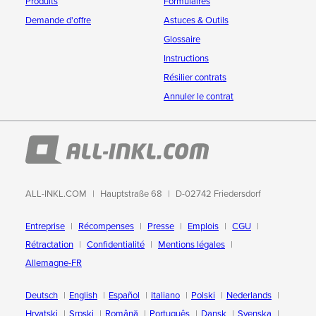
Produits
Formulaires
Demande d'offre
Astuces & Outils
Glossaire
Instructions
Résilier contrats
Annuler le contrat
ALL-INKL.COM
Hauptstraße 68
D-02742 Friedersdorf
Entreprise
Récompenses
Presse
Emplois
CGU
Rétractation
Confidentialité
Mentions légales
Allemagne-FR
Deutsch
English
Español
Italiano
Polski
Nederlands
Hrvatski
Srpski
Română
Português
Dansk
Svenska